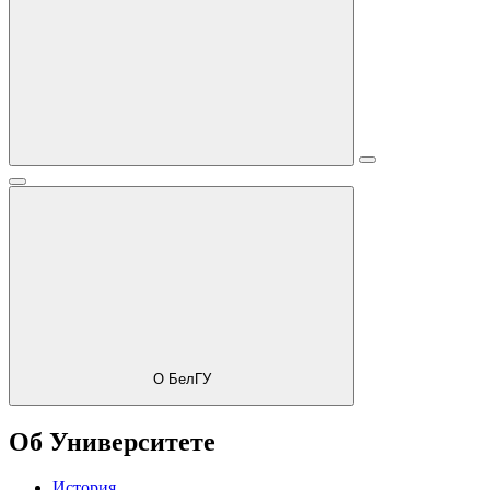
О БелГУ
Об Университете
История