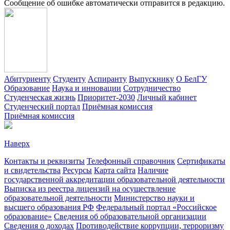
Сообщение об ошибке автоматически отправится в редакцию.
Абитуриенту
Студенту
Аспиранту
Выпускнику
О БелГУ
Образование
Наука и инновации
Сотрудничество
Студенческая жизнь
Приоритет-2030
Личный кабинет
Студенческий портал
Приёмная комиссия
Приёмная комиссия
Наверх
Контакты и реквизиты
Телефонный справочник
Сертификаты
и свидетельства
Ресурсы
Карта сайта
Наличие
государственной аккредитации образовательной деятельности
Выписка из реестра лицензий на осуществление
образовательной деятельности
Министерствo науки и
высшего образования РФ
Федеральный портал «Российское
образование»
Сведения об образовательной организации
Сведения о доходах
Противодействие коррупции, терроризму