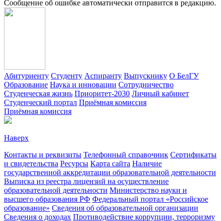
Сообщение об ошибке автоматически отправится в редакцию.
Абитуриенту
Студенту
Аспиранту
Выпускнику
О БелГУ
Образование
Наука и инновации
Сотрудничество
Студенческая жизнь
Приоритет-2030
Личный кабинет
Студенческий портал
Приёмная комиссия
Приёмная комиссия
Наверх
Контакты и реквизиты
Телефонный справочник
Сертификаты
и свидетельства
Ресурсы
Карта сайта
Наличие
государственной аккредитации образовательной деятельности
Выписка из реестра лицензий на осуществление
образовательной деятельности
Министерствo науки и
высшего образования РФ
Федеральный портал «Российское
образование»
Сведения об образовательной организации
Сведения о доходах
Противодействие коррупции, терроризму