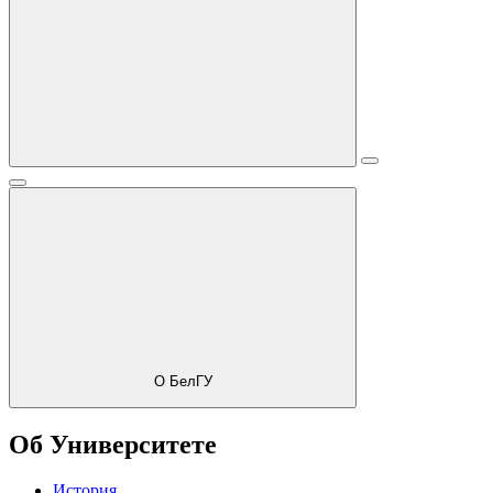
О БелГУ
Об Университете
История