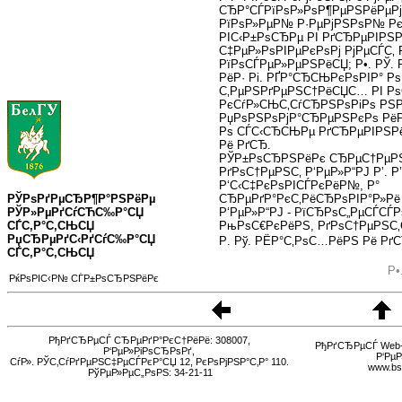
СЂР°СЃРїРѕР»РѕР¶РµРЅРёРµРј
РїРѕР»РµР№ Р·РµРјРЅРѕР№ Рє
РІС‹Р±РѕСЂРµ РІ РґСЂРµРІРЅР
С‡РµР»РѕРІРµРєРѕРј РјРµСЃС‚ 
РїРѕСЃРµР»РµРЅРёСЏ; Р•. РЎ.
РёР· Рі. РҐР°СЂСЊРєРѕРІР° Р
С‚РµРЅРґРµРЅС†РёСЏС… РІ Р
РєСѓР»СЊС‚СѓСЂРЅРѕРіРѕ РЅР°
РџРѕРЅРѕРјР°СЂРµРЅРєРѕ РёР·
Рѕ СЃС‹СЂСЊРµ РґСЂРµРІРЅР
Рё РґСЂ.
РЎР±РѕСЂРЅРёРє СЂРµС†РµРЅ
РґРѕС†РµРЅС‚ Р‘РµР»Р“РЈ Р’. Р’
Р‘С‹С‡РєРѕРІСЃРєРёР№, Р°
СЂРµРґР°РєС‚РёСЂРѕРІР°Р»Рё 
РЎРѕРґРµСЂР¶Р°РЅРёРµ
Р‘РµР»Р“РЈ - РїСЂРѕС„РµСЃСЃР
РЎР»РµРґСѓСЋС‰Р°СЏ
РњРѕС€РєРёРЅ, РґРѕС†РµРЅС‚С‹
СЃС‚Р°С‚СЊСЏ
РџСЂРµРґС‹РґСѓС‰Р°СЏ
Р. Рў. РЁР°С‚РѕС…РёРЅ Рё Рґ
СЃС‚Р°С‚СЊСЏ
Р•
РђРґСЂРµСЃ СЂРµРґР°РєС†РёРё: 308007,
РђРґСЂРµСЃ Web
Р‘РµР»РіРѕСЂРѕРґ,
Р‘РµР
СѓР». РЎС‚СѓРґРµРЅС‡РµСЃРєР°СЏ 12, РєРѕРјРЅР°С‚Р° 110.
www.bs
РўРµР»РµС„РѕРЅ: 34-21-11