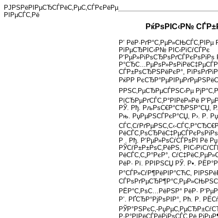
РЈРЅРёРІРµСЂСЃРёС‚РµС‚СЃРєРёРµ
РІРµСЃС‚Рё
РќРѕРІС‹Р№ СЃР
Р’ РёР·РґР°С‚РµР»СЊСЃС‚РІРµ 
РїРµСЂРІС‹Р№ РІС‹РїСѓСЃРє
Р‘РµР»РіРѕСЂРѕРґСЃРєРѕРіРѕ
Р°СЂС…РµРѕР»РѕРіРёС‡РµСЃР
СЃР±РѕСЂРЅРёРєР°, РїРѕРґРі
РќРР РєСЂР°РµРІРµРґРµРЅРёС
РРЅС‚РµСЂРµСЃРЅС‹Рµ РјР°С‚
РїСЂРµРґСЃС‚Р°РІРёР»Рё Р‘Рµ
РЎ. Рђ. РљРѕС€Р°СЂРЅР°СЏ, Р­.
Рњ. РџРµРЅСЃРєР°СЏ, Р›. Р. 
СЃС‚СѓРґРµРЅС‚С‹-СЃС‚Р°СЂС
РёСЃС‚РѕСЂРёС‡РµСЃРєРѕРіРѕ
Р . Рђ. Р‘РµР»РѕСѓСЃРѕРІ Рё Рџ
РЎСѓР±Р±РѕС‚РёРЅ, РІС‹РїСѓС
РёСЃС‚С„Р°РєР°, СѓС‡РёС‚РµР
РёР· Рї. РРІРЅСЏ РЎ. Р•. РЁР°
Р°СЃР»СѓР¶РёРІР°СЋС‚ РІРЅРё
СЃРѕРґРµСЂР¶Р°С‚РµР»СЊРЅС‹Р
РЁР°С‚РѕС…РёРЅР° РёР· Р‘РµР
Р’. РҐСЂР°РјРѕРІР°, Рћ. Р. РЁ
РЎР°РЅРєС‚-РџРµС‚РµСЂР±СѓС
Р·Р°РІРёСЃРёРјРѕСЃС‚Рё РјРµР