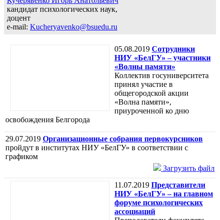
Кучерявенко Игорь Анатольевич
кандидат психологических наук,
доцент
e-mail:
Kucheryavenko@bsuedu.ru
05.08.2019
Сотрудники
НИУ «БелГУ» – участники
«Волны памяти»
Коллектив госуниверситета
принял участие в
общегородской акции
«Волна памяти»,
приуроченной ко дню
освобождения Белгорода
29.07.2019
Организационные собрания первокурсников
пройдут в институтах НИУ «БелГУ» в соответствии с
графиком
Загрузить файл
11.07.2019
Представители
НИУ «БелГУ» – на главном
форуме психологических
ассоциаций