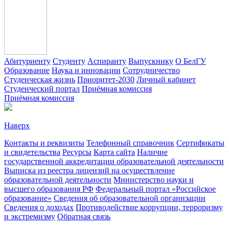
Абитуриенту
Студенту
Аспиранту
Выпускнику
О БелГУ
Образование
Наука и инновации
Сотрудничество
Студенческая жизнь
Приоритет-2030
Личный кабинет
Студенческий портал
Приёмная комиссия
Приёмная комиссия
Наверх
Контакты и реквизиты
Телефонный справочник
Сертификаты
и свидетельства
Ресурсы
Карта сайта
Наличие
государственной аккредитации образовательной деятельности
Выписка из реестра лицензий на осуществление
образовательной деятельности
Министерствo науки и
высшего образования РФ
Федеральный портал «Российское
образование»
Сведения об образовательной организации
Сведения о доходах
Противодействие коррупции, терроризму
и экстремизму
Обратная связь