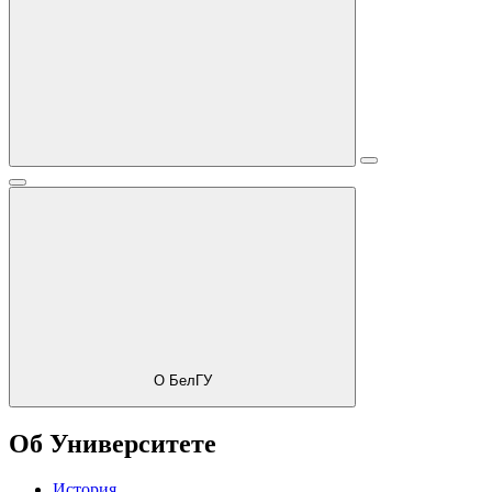
О БелГУ
Об Университете
История