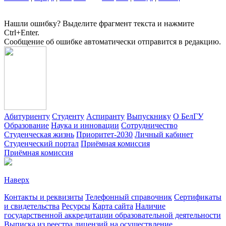
Нашли ошибку? Выделите фрагмент текста и нажмите
Ctrl+Enter.
Сообщение об ошибке автоматически отправится в редакцию.
Абитуриенту
Студенту
Аспиранту
Выпускнику
О БелГУ
Образование
Наука и инновации
Сотрудничество
Студенческая жизнь
Приоритет-2030
Личный кабинет
Студенческий портал
Приёмная комиссия
Приёмная комиссия
Наверх
Контакты и реквизиты
Телефонный справочник
Сертификаты
и свидетельства
Ресурсы
Карта сайта
Наличие
государственной аккредитации образовательной деятельности
Выписка из реестра лицензий на осуществление