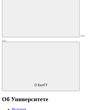
О БелГУ
Об Университете
История