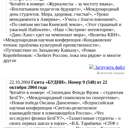
Читайте в номере: «Журналисты – за чистоту языка»,
«Воспитываем педагогов будущего», «Международный
день студентов. Мира, здоровья, счастья!», «Уроки
менеджмента в Америке», «Учись с благословением!»,
«По святым местам Киевской земли», «Этот страшный и
ужасный Halloween», «Наш «Экстрим» неповторим»,
«Данс-Хаос» едет на чемпионат мира», «Визитка КВН»,
«Международная научная конференция «Кондаковские
чтения: проблемы культурной преемственности»,
«Путешествие по Западному Кавказу», «Роман
Коробейников: «Любите Россию, пока она рядом» и многое
другое
Загрузить файл
Количество показов:
22.10.2004
Газета «БУДНИ». Номер 9 (548) от 22
октября 2004 года
Читайте в номере: «Стипендии Фонда Фрэнк – студентам
БелГУ», «Международный симпозиум по синергетике»,
«Новая победа Оксаны Даниленко», «Всероссийская
научная конференция «Светско-религиозное
взаимодействие в изменяющейся России», «Что
исследуют физики БелГУ?», «Талантливые студенты – о
своих первых шагах в науке», «В.Б. Тарабаева: «СПФ с