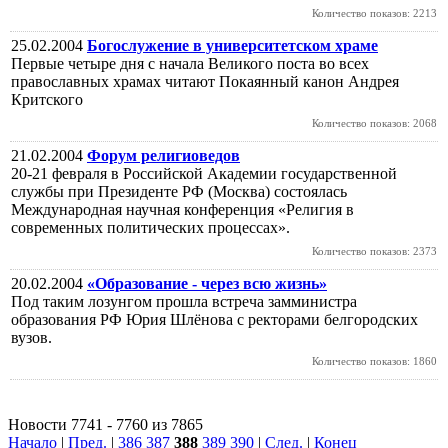
Количество показов: 2213
25.02.2004
Богослужение в университетском храме
Первые четыре дня с начала Великого поста во всех
православных храмах читают Покаянный канон Андрея
Критского
Количество показов: 2068
21.02.2004
Форум религиоведов
20-21 февраля в Российской Академии государственной
службы при Президенте РФ (Москва) состоялась
Международная научная конференция «Религия в
современных политических процессах».
Количество показов: 2373
20.02.2004
«Образование - через всю жизнь»
Под таким лозунгом прошла встреча замминистра
образования РФ Юрия Шлёнова с ректорами белгородских
вузов.
Количество показов: 1860
Новости 7741 - 7760 из 7865
Начало
|
Пред.
|
386
387
388
389
390
|
След.
|
Конец