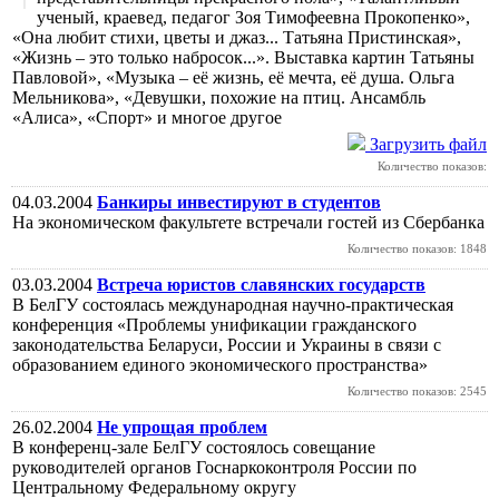
ученый, краевед, педагог Зоя Тимофеевна Прокопенко»,
«Она любит стихи, цветы и джаз... Татьяна Пристинская»,
«Жизнь – это только набросок...». Выставка картин Татьяны
Павловой», «Музыка – её жизнь, её мечта, её душа. Ольга
Мельникова», «Девушки, похожие на птиц. Ансамбль
«Алиса», «Спорт» и многое другое
Загрузить файл
Количество показов:
04.03.2004
Банкиры инвестируют в студентов
На экономическом факультете встречали гостей из Сбербанка
Количество показов: 1848
03.03.2004
Встреча юристов славянских государств
В БелГУ состоялась международная научно-практическая
конференция «Проблемы унификации гражданского
законодательства Беларуси, России и Украины в связи с
образованием единого экономического пространства»
Количество показов: 2545
26.02.2004
Не упрощая проблем
В конференц-зале БелГУ состоялось совещание
руководителей органов Госнаркоконтроля России по
Центральному Федеральному округу