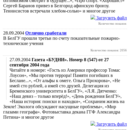
оптимизмом смотрит в будущее...», «Про спорт. «Хорошист»
Сергей Баранов привез в Белгород афинскую бронзу.
Теннисистов встречали хлебом-солью» и многое другое
Загрузить файл
Количество показов:
28.09.2004
Отлично сработали
В БелГУ прошли третьи по счету показательные пожарно-
технические учения
Количество показов: 2056
27.09.2004
Газета «БУДНИ». Номер 8 (547) от 27
сентября 2004 года
Читайте в номере: «Гость из Америки профессор Томас
Лоусон», «Мы против террора! Памяти погибших в
Беслане...», «От альфы к омеге. Ольга Прохорова», «Не
имей сто рублей, а имей сто друзей. Делегация из
Бременского университета в БелГУ», «Л.Я. Дятченко:
«Наш девиз – только вперёд!», «День рождения БелГУ»,
«Наша история: поиски и находки», «Сохраним жизнь на
Земле! Экологи обсуждают насущные проблемы», «Мир
глазами географа». Фотовыставка декана ГГФ Александра
Петина» и многое другое
Загрузить файл
Количество показов: