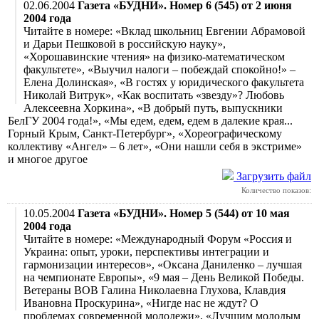
02.06.2004
Газета «БУДНИ». Номер 6 (545) от 2 июня
2004 года
Читайте в номере: «Вклад школьниц Евгении Абрамовой
и Дарьи Пешковой в российскую науку»,
«Хорошавинские чтения» на физико-математическом
факультете», «Выучил налоги – побеждай спокойно!» –
Елена Долинская», «В гостях у юридического факультета
Николай Витрук», «Как воспитать «звезду»? Любовь
Алексеевна Хоркина», «В добрый путь, выпускники
БелГУ 2004 года!», «Мы едем, едем, едем в далекие края...
Горный Крым, Санкт-Петербург», «Хореографическому
коллективу «Ангел» – 6 лет», «Они нашли себя в экстриме»
и многое другое
Загрузить файл
Количество показов:
10.05.2004
Газета «БУДНИ». Номер 5 (544) от 10 мая
2004 года
Читайте в номере: «Международный Форум «Россия и
Украина: опыт, уроки, перспективы интеграции и
гармонизации интересов», «Оксана Даниленко – лучшая
на чемпионате Европы», «9 мая – День Великой Победы.
Ветераны ВОВ Галина Николаевна Глухова, Клавдия
Ивановна Проскурина», «Нигде нас не ждут? О
проблемах современной молодежи», «Лучшим молодым