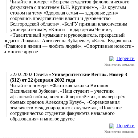
Читайте в номере: «Встреча студентов филологического
факультета с писателем В.Н. Крупиным», «За круглым
столом на тему «Здоровая семья — здоровые дети»
собрались представители власти и духовенство
Белгородской области», «БелГУ признан классическим
университетом!», «Книги – в дар детям Чечни»,
«Талантливый музыкант и руководитель, прекрасный
педагог Людмила Алексеевна Зубарева», «Елена Кудряшова:
«Главное в жизни — любить людей», «Спортивные новости»
и многое другое
Перейти
Количество показов:
22.02.2002
Газета «Университетские Вести». Номер 3
(512) от 22 февраля 2002 года
Читайте в номере: «Флотская закалка Виталия
Васильевича Зубкова», «Наш студент – участник
афганской войны, военный вертолётчик, кавалер трёх
боевых орденов Александр Кузуб», «Соревнования
землячеств международного факультета», «Полезное
сотрудничество студентов факультета начального
образования» и многое другое
Перейти
Количество показов: