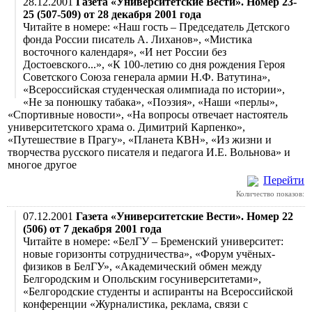
28.12.2001
Газета «Университетские Вести». Номер 23-
25 (507-509) от 28 декабря 2001 года
Читайте в номере: «Наш гость – Председатель Детского
фонда России писатель А. Лиханов», «Мистика
восточного календаря», «И нет России без
Достоевского...», «К 100-летию со дня рождения Героя
Советского Союза генерала армии Н.Ф. Ватутина»,
«Всероссийская студенческая олимпиада по истории»,
«Не за понюшку табака», «Поэзия», «Наши «перлы»,
«Спортивные новости», «На вопросы отвечает настоятель
университетского храма о. Димитрий Карпенко»,
«Путешествие в Прагу», «Планета КВН», «Из жизни и
творчества русского писателя и педагога И.Е. Вольнова» и
многое другое
Перейти
Количество показов:
07.12.2001
Газета «Университетские Вести». Номер 22
(506) от 7 декабря 2001 года
Читайте в номере: «БелГУ – Бременский университет:
новые горизонты сотрудничества», «Форум учёных-
физиков в БелГУ», «Академический обмен между
Белгородским и Опольским госуниверситетами»,
«Белгородские студенты и аспиранты на Всероссийской
конференции «Журналистика, реклама, связи с