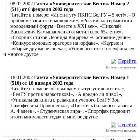
08.02.2002
Газета «Университетские Вести». Номер 2
(511) от 8 февраля 2002 года
Читайте в номере: «Институту ПКПС БелГУ – 5 лет!», «О
проблеме занятости молодёжи», «Российско-германский
молодежный форум «Вместе в XXI век», «Николай
Васильевич Камышанченко отметил свое 65-летие»,
«Сборник стихов Леонида Коцарева «Состояние души»,
«Конкурс молодых ораторов на юрфаке», «Каурые и
чубарые друзья человека», «Университет» в полуфинале»
и многое другое
Перейти
Количество показов:
18.01.2002
Газета «Университетские Вести». Номер 1
(510) от 18 января 2002 года
Читайте в номере: «Повышаем статус университета»,
«БелГУ против наркотиков!», «А вредно ли пиво?»,
«Уникальная книга в редакции учёного БелГУ Зои
Тимофеевны Прокопенко», «Писатель большого таланта
А. Фадеев», «Студенческая лира», «Спортфак подводит
итоги минувшего года» и многое другое
Перейти
Количество показов: