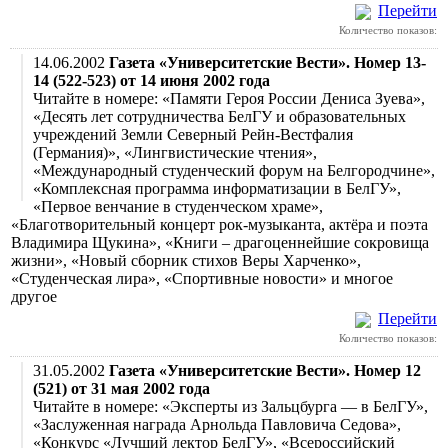
Перейти
Количество показов:
14.06.2002
Газета «Университетские Вести». Номер 13-
14 (522-523) от 14 июня 2002 года
Читайте в номере: «Памяти Героя России Дениса Зуева»,
«Десять лет сотрудничества БелГУ и образовательных
учреждений Земли Северный Рейн-Вестфалия
(Германия)», «Лингвистические чтения»,
«Международный студенческий форум на Белгородчине»,
«Комплексная программа информатизации в БелГУ»,
«Первое венчание в студенческом храме»,
«Благотворительный концерт рок-музыканта, актёра и поэта
Владимира Щукина», «Книги – драгоценнейшие сокровища
жизни», «Новый сборник стихов Веры Харченко»,
«Студенческая лира», «Спортивные новости» и многое
другое
Перейти
Количество показов:
31.05.2002
Газета «Университетские Вести». Номер 12
(521) от 31 мая 2002 года
Читайте в номере: «Эксперты из Зальцбурга — в БелГУ»,
«Заслуженная награда Арнольда Павловича Седова»,
«Конкурс «Лучший лектор БелГУ», «Всероссийский