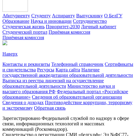
Абитуриенту
Студенту
Аспиранту
Выпускнику
О БелГУ
Образование
Наука и инновации
Сотрудничество
Студенческая жизнь
Приоритет-2030
Личный кабинет
Студенческий портал
Приёмная комиссия
Приёмная комиссия
Наверх
Контакты и реквизиты
Телефонный справочник
Сертификаты
и свидетельства
Ресурсы
Карта сайта
Наличие
государственной аккредитации образовательной деятельности
Выписка из реестра лицензий на осуществление
образовательной деятельности
Министерствo науки и
высшего образования РФ
Федеральный портал «Российское
образование»
Сведения об образовательной организации
Сведения о доходах
Противодействие коррупции, терроризму
и экстремизму
Обратная связь
Зарегистрировано Федеральной службой по надзору в сфере
связи, информационных технологий и массовых
коммуникаций (Роскомнадзор).
Свидетельство о регистрации СМИ «белгу.рф»: Эл №ФС77-