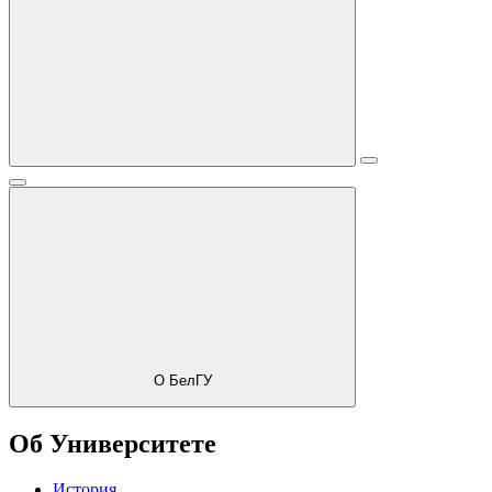
О БелГУ
Об Университете
История