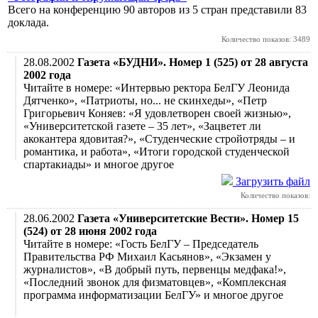
Всего на конференцию 90 авторов из 5 стран представили 83
доклада.
Количество показов: 3489
28.08.2002
Газета «БУДНИ». Номер 1 (525) от 28 августа
2002 года
Читайте в номере: «Интервью ректора БелГУ Леонида
Дятченко», «Патриоты, но... не скинхеды», «Петр
Григорьевич Коняев: «Я удовлетворен своей жизнью»,
«Университетской газете – 35 лет», «Зацветет ли
акокантера ядовитая?», «Студенческие стройотряды – и
романтика, и работа», «Итоги городской студенческой
спартакиады» и многое другое
Загрузить файл
Количество показов:
28.06.2002
Газета «Университетские Вести». Номер 15
(524) от 28 июня 2002 года
Читайте в номере: «Гость БелГУ – Председатель
Правительства РФ Михаил Касьянов», «Экзамен у
журналистов», «В добрый путь, первенцы медфака!»,
«Последний звонок для физматовцев», «Комплексная
программа информатизации БелГУ» и многое другое