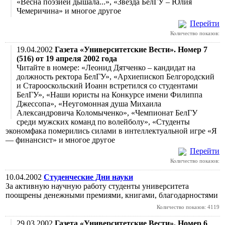
«Весна поэзией дышала...», «Звезда БелГУ – Юлия
Чемеричина» и многое другое
Перейти
Количество показов:
19.04.2002
Газета «Университетские Вести». Номер 7
(516) от 19 апреля 2002 года
Читайте в номере: «Леонид Дятченко – кандидат на
должность ректора БелГУ», «Архиепископ Белгородский
и Старооскольский Иоанн встретился со студентами
БелГУ», «Наши юристы на Конкурсе имени Филиппа
Джессопа», «Неугомонная душа Михаила
Александровича Коломыченко», «Чемпионат БелГУ
среди мужских команд по волейболу», «Студенты
экономфака померились силами в интеллектуальной игре «Я
— финансист» и многое другое
Перейти
Количество показов:
10.04.2002
Студенческие Дни науки
За активную научную работу студенты университета
поощрены денежными премиями, книгами, благодарностями
Количество показов: 4119
29.03.2002
Газета «Университетские Вести». Номер 6