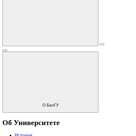
О БелГУ
Об Университете
История