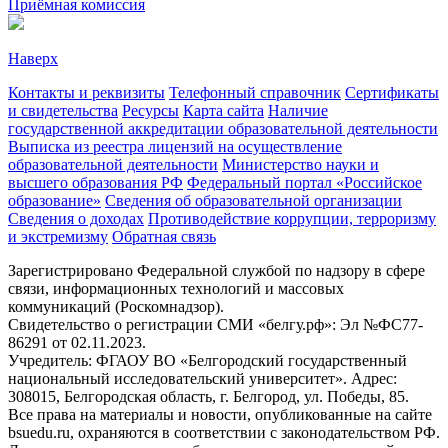
Приёмная комиссия
Наверх
Контакты и реквизиты
Телефонный справочник
Сертификаты
и свидетельства
Ресурсы
Карта сайта
Наличие
государственной аккредитации образовательной деятельности
Выписка из реестра лицензий на осуществление
образовательной деятельности
Министерствo науки и
высшего образования РФ
Федеральный портал «Российское
образование»
Сведения об образовательной организации
Сведения о доходах
Противодействие коррупции, терроризму
и экстремизму
Обратная связь
Зарегистрировано Федеральной службой по надзору в сфере
связи, информационных технологий и массовых
коммуникаций (Роскомнадзор).
Свидетельство о регистрации СМИ «белгу.рф»: Эл №ФС77-
86291 от 02.11.2023.
Учредитель: ФГАОУ ВО «Белгородский государственный
национальный исследовательский университет». Адрес:
308015, Белгородская область, г. Белгород, ул. Победы, 85.
Все права на материалы и новости, опубликованные на сайте
bsuedu.ru, охраняются в соответствии с законодательством РФ.