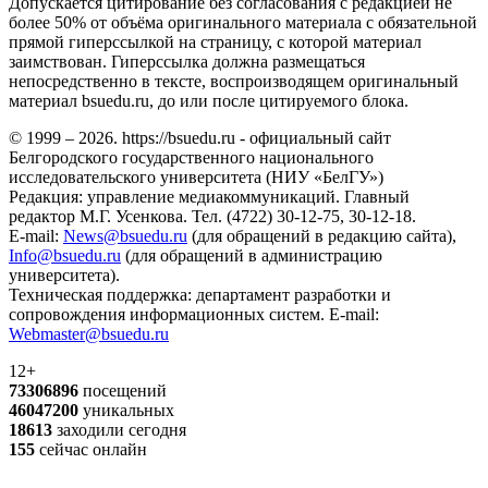
Допускается цитирование без согласования с редакцией не
более 50% от объёма оригинального материала с обязательной
прямой гиперссылкой на страницу, с которой материал
заимствован. Гиперссылка должна размещаться
непосредственно в тексте, воспроизводящем оригинальный
материал bsuedu.ru, до или после цитируемого блока.
© 1999 – 2026. https://bsuedu.ru - официальный сайт
Белгородского государственного национального
исследовательского университета (НИУ «БелГУ»)
Редакция: управление медиакоммуникаций. Главный
редактор М.Г. Усенкова. Тел. (4722) 30-12-75, 30-12-18.
E-mail:
News@bsuedu.ru
(для обращений в редакцию сайта),
Info@bsuedu.ru
(для обращений в администрацию
университета).
Техническая поддержка: департамент разработки и
сопровождения информационных систем. E-mail:
Webmaster@bsuedu.ru
12+
73306896
посещений
46047200
уникальных
18613
заходили сегодня
155
сейчас онлайн