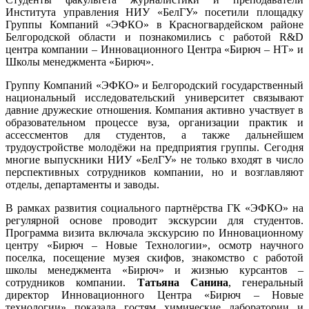
Института управления НИУ «БелГУ» посетили площадку
Группы Компаний «ЭФКО» в Красногвардейском районе
Белгородской области и познакомились с работой R&D
центра компании – Инновационного Центра «Бирюч – НТ» и
Школы менеджмента «Бирюч».
Группу Компаний «ЭФКО» и Белгородский государственный
национальный исследовательский университет связывают
давние дружеские отношения. Компания активно участвует в
образовательном процессе вуза, организации практик и
ассессментов для студентов, а также дальнейшем
трудоустройстве молодёжи на предприятия группы. Сегодня
многие выпускники НИУ «БелГУ» не только входят в число
перспективных сотрудников компании, но и возглавляют
отделы, департаменты и заводы.
В рамках развития социального партнёрства ГК «ЭФКО» на
регулярной основе проводит экскурсии для студентов.
Программа визита включала экскурсию по Инновационному
центру «Бирюч – Новые Технологии», осмотр научного
поселка, посещение музея скифов, знакомство с работой
школы менеджмента «Бирюч» и жизнью курсантов –
сотрудников компании.
Татьяна Санина
, генеральный
директор Инновационного Центра «Бирюч – Новые
технологии» показала гостям химические лаборатории и