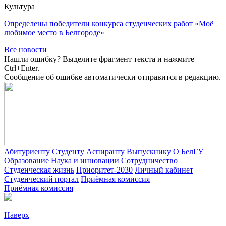
Культура
Определены победители конкурса студенческих работ «Моё
любимое место в Белгороде»
Все новости
Нашли ошибку? Выделите фрагмент текста и нажмите
Ctrl+Enter.
Сообщение об ошибке автоматически отправится в редакцию.
Абитуриенту
Студенту
Аспиранту
Выпускнику
О БелГУ
Образование
Наука и инновации
Сотрудничество
Студенческая жизнь
Приоритет-2030
Личный кабинет
Студенческий портал
Приёмная комиссия
Приёмная комиссия
Наверх