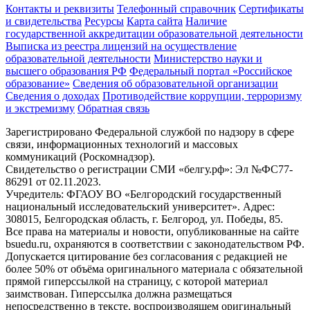
Контакты и реквизиты
Телефонный справочник
Сертификаты
и свидетельства
Ресурсы
Карта сайта
Наличие
государственной аккредитации образовательной деятельности
Выписка из реестра лицензий на осуществление
образовательной деятельности
Министерствo науки и
высшего образования РФ
Федеральный портал «Российское
образование»
Сведения об образовательной организации
Сведения о доходах
Противодействие коррупции, терроризму
и экстремизму
Обратная связь
Зарегистрировано Федеральной службой по надзору в сфере
связи, информационных технологий и массовых
коммуникаций (Роскомнадзор).
Свидетельство о регистрации СМИ «белгу.рф»: Эл №ФС77-
86291 от 02.11.2023.
Учредитель: ФГАОУ ВО «Белгородский государственный
национальный исследовательский университет». Адрес:
308015, Белгородская область, г. Белгород, ул. Победы, 85.
Все права на материалы и новости, опубликованные на сайте
bsuedu.ru, охраняются в соответствии с законодательством РФ.
Допускается цитирование без согласования с редакцией не
более 50% от объёма оригинального материала с обязательной
прямой гиперссылкой на страницу, с которой материал
заимствован. Гиперссылка должна размещаться
непосредственно в тексте, воспроизводящем оригинальный