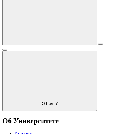
О БелГУ
Об Университете
История