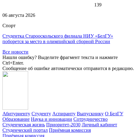
139
06 августа 2026
Спорт
Студентка Старооскольского филиала НИУ «БелГУ»
поборется за место в олимпийской сборной России
Все новости
Нашли ошибку? Выделите фрагмент текста и нажмите
Ctrl+Enter.
Сообщение об ошибке автоматически отправится в редакцию.
Абитуриенту
Студенту
Аспиранту
Выпускнику
О БелГУ
Образование
Наука и инновации
Сотрудничество
Студенческая жизнь
Приоритет-2030
Личный кабинет
Студенческий портал
Приёмная комиссия
Приёмная комиссия