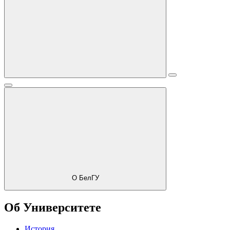
О БелГУ
Об Университете
История