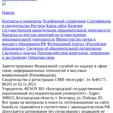
Наверх
Контакты и реквизиты
Телефонный справочник
Сертификаты
и свидетельства
Ресурсы
Карта сайта
Наличие
государственной аккредитации образовательной деятельности
Выписка из реестра лицензий на осуществление
образовательной деятельности
Министерствo науки и
высшего образования РФ
Федеральный портал «Российское
образование»
Сведения об образовательной организации
Сведения о доходах
Противодействие коррупции, терроризму
и экстремизму
Обратная связь
Зарегистрировано Федеральной службой по надзору в сфере
связи, информационных технологий и массовых
коммуникаций (Роскомнадзор).
Свидетельство о регистрации СМИ «белгу.рф»: Эл №ФС77-
86291 от 02.11.2023.
Учредитель: ФГАОУ ВО «Белгородский государственный
национальный исследовательский университет». Адрес:
308015, Белгородская область, г. Белгород, ул. Победы, 85.
Все права на материалы и новости, опубликованные на сайте
bsuedu.ru, охраняются в соответствии с законодательством РФ.
Допускается цитирование без согласования с редакцией не