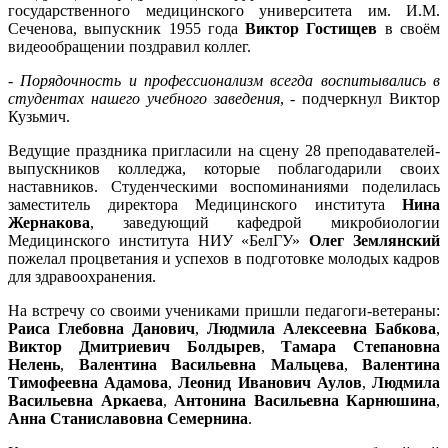
государственного медицинского университета им. И.М.
Сеченова, выпускник 1955 года
Виктор Гостищев
в своём
видеообращении поздравил коллег.
-
Порядочность и профессионализм всегда воспитывались в
студентах нашего учебного заведения
, - подчеркнул Виктор
Кузьмич.
Ведущие праздника пригласили на сцену 28 преподавателей-
выпускников колледжа, которые поблагодарили своих
наставников. Студенческими воспоминаниями поделилась
заместитель директора Медицинского института
Нина
Жернакова
, заведующий кафедрой микробиологии
Медицинского института НИУ «БелГУ»
Олег Землянский
пожелал процветания и успехов в подготовке молодых кадров
для здравоохранения.
На встречу со своими учениками пришли педагоги-ветераны:
Раиса Глебовна Данович
,
Людмила Алексеевна Бабкова
,
Виктор Дмитриевич Болдырев
,
Тамара Степановна
Нелень
,
Валентина Васильевна Мальцева
,
Валентина
Тимофеевна Адамова
,
Леонид Иванович Аулов
,
Людмила
Васильевна Аркаева
,
Антонина Васильевна Карнюшина
,
Анна Станиславовна Семернина
.