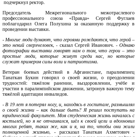
подчеркнул ректор.
Председатель Межрегионального межотраслевого
профессионального союза «Правда» Сергей Фуглаев
поблагодарил Олега Полухина за оказанную поддержку в
проведении выставки.
-
Многие люди думают, что героями рождаются, что герой –
это некий сверхчеловек
, - сказал Сергей Иванович.
- Однако
фотографии выставки говорят нам о том, что герои – это
простые люди, которые живут среди нас, но которые
служат примером силы воли и патриотизма
.
Ветеран боевых действий в Афганистане, паралимпиец
Танаткан Букин говорил о своей жизни, о преодолении
трудностей: тяжёлом ранении, выздоровлении, учёбе и
участии в паралимпийском движении, затронув важную тему
тяжёлой адаптации инвалидов.
- В 19 лет я потерял ногу, и, находясь в госпитале, размышлял
о своей жизни – как дальше быть? Я решил поступать на
юридический факультет. Моя студенческая жизнь началась с
костылей, но я не отчаивался, шёл к своей цели и вдохновил
многих ребят, таких же, как и я, на то, чтобы они жили
полноценной жизнью
, - рассказал Танаткан Ахметович
-