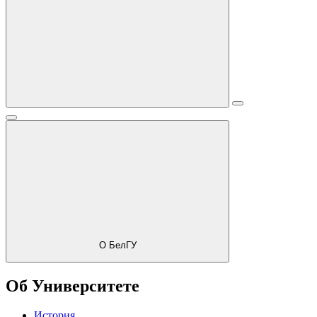
О БелГУ
Об Университете
История