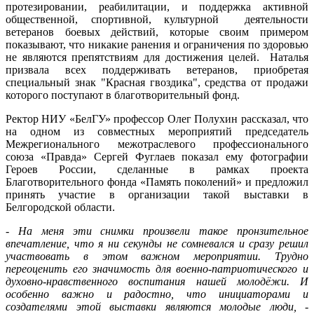
протезировании, реабилитации, и поддержка активной
общественной, спортивной, культурной деятельности
ветеранов боевых действий, которые своим примером
показывают, что никакие ранения и ограничения по здоровью
не являются препятствиям для достижения целей. Наталья
призвала всех поддерживать ветеранов, приобретая
специальный знак "Красная гвоздика", средства от продажи
которого поступают в благотворительный фонд.
Ректор НИУ «БелГУ» профессор Олег Полухин рассказал, что
на одном из совместных мероприятий председатель
Межрегионального межотраслевого профессионального
союза «Правда» Сергей Фуглаев показал ему фотографии
Героев России, сделанные в рамках проекта
Благотворительного фонда «Память поколений» и предложил
принять участие в организации такой выставки в
Белгородской области.
-
На меня эти снимки произвели такое пронзительное
впечатление, что я ни секунды не сомневался и сразу решил
участвовать в этом важном мероприятии. Трудно
переоценить его значимость для военно-патриотического и
духовно-нравственного воспитания нашей молодёжи. И
особенно важно и радостно, что инициаторами и
создателями этой выставки являются молодые люди,
-