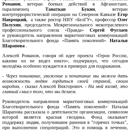
Романов
, ветеран боевых действий в Афганистане,
паралимпиец
Танаткан Букин
, ветеран
контртеррористической операции на Северном Кавказе
Егор
Навроцкий,
а также ректор НИУ «БелГУ», профессор
Олег
Полухин
, председатель Межрегионального межотраслевого
профессионального союза «Правда»
Сергей Фуглаев
и руководитель направления маркетинговых коммуникаций
Благотворительного фонда «Память поколений»
Наталья
Шарапова
.
Алексей Романов, говоря об идее проекта «Герои России,
какими их не видел никто», подчеркнул, что сегодня
молодёжь особенно нуждается в примерах для подражания.
-
Через понимание, уважение и почитание мы можем дать
возможность людям гордиться своей страной, своим
народом
, - сказал Алексей Викторович.
- На мой взгляд, это
главный смысл того, что мы делаем
.
Руководитель направления маркетинговых коммуникаций
Благотворительного фонда «Память поколений» Наталья
Шарапова рассказала о деятельности организации, символом
которой является красная гвоздика. Фонд оказывает
поддержку людям, получившим ранения в "горячих точках",
при выполнении спецопераций. Это и помощь в лечении,