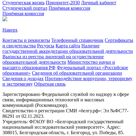
Студенческая жизнь
Приоритет-2030
Личный кабинет
Студенческий портал
Приёмная комиссия
Приёмная комиссия
Наверх
Контакты и реквизиты
Телефонный справочник
Сертификаты
и свидетельства
Ресурсы
Карта сайта
Наличие
государственной аккредитации образовательной деятельности
Выписка из реестра лицензий на осуществление
образовательной деятельности
Министерствo науки и
высшего образования РФ
Федеральный портал «Российское
образование»
Сведения об образовательной организации
Сведения о доходах
Противодействие коррупции, терроризму
и экстремизму
Обратная связь
Зарегистрировано Федеральной службой по надзору в сфере
связи, информационных технологий и массовых
коммуникаций (Роскомнадзор).
Свидетельство о регистрации СМИ «белгу.рф»: Эл №ФС77-
86291 от 02.11.2023.
Учредитель: ФГАОУ ВО «Белгородский государственный
национальный исследовательский университет». Адрес:
308015, Белгородская область, г. Белгород, ул. Победы, 85.