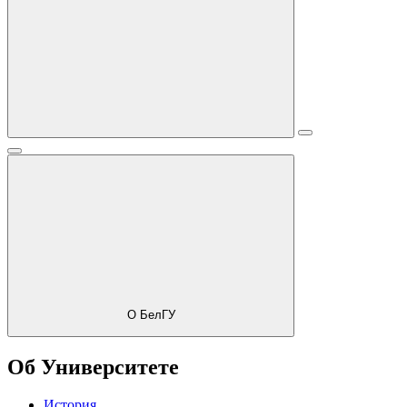
О БелГУ
Об Университете
История