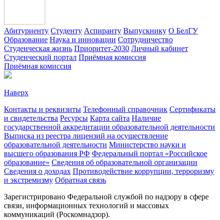
Абитуриенту
Студенту
Аспиранту
Выпускнику
О БелГУ
Образование
Наука и инновации
Сотрудничество
Студенческая жизнь
Приоритет-2030
Личный кабинет
Студенческий портал
Приёмная комиссия
Приёмная комиссия
Наверх
Контакты и реквизиты
Телефонный справочник
Сертификаты
и свидетельства
Ресурсы
Карта сайта
Наличие
государственной аккредитации образовательной деятельности
Выписка из реестра лицензий на осуществление
образовательной деятельности
Министерствo науки и
высшего образования РФ
Федеральный портал «Российское
образование»
Сведения об образовательной организации
Сведения о доходах
Противодействие коррупции, терроризму
и экстремизму
Обратная связь
Зарегистрировано Федеральной службой по надзору в сфере
связи, информационных технологий и массовых
коммуникаций (Роскомнадзор).