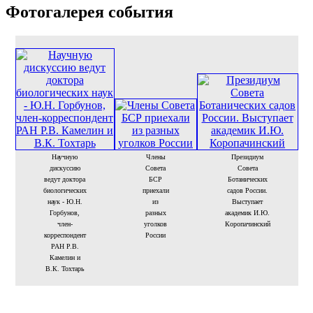
Фотогалерея события
Научную
Члены
Президиум
дискуссию
Совета
Совета
ведут доктора
БСР
Ботанических
биологических
приехали
садов России.
наук - Ю.Н.
из
Выступает
Горбунов,
разных
академик И.Ю.
член-
уголков
Коропачинский
корреспондент
России
РАН Р.В.
Камелин и
В.К. Тохтарь