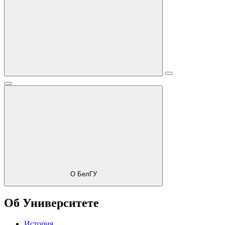
О БелГУ
Об Университете
История