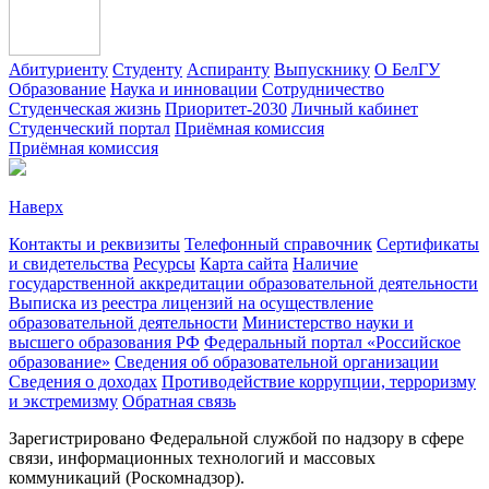
Абитуриенту
Студенту
Аспиранту
Выпускнику
О БелГУ
Образование
Наука и инновации
Сотрудничество
Студенческая жизнь
Приоритет-2030
Личный кабинет
Студенческий портал
Приёмная комиссия
Приёмная комиссия
Наверх
Контакты и реквизиты
Телефонный справочник
Сертификаты
и свидетельства
Ресурсы
Карта сайта
Наличие
государственной аккредитации образовательной деятельности
Выписка из реестра лицензий на осуществление
образовательной деятельности
Министерствo науки и
высшего образования РФ
Федеральный портал «Российское
образование»
Сведения об образовательной организации
Сведения о доходах
Противодействие коррупции, терроризму
и экстремизму
Обратная связь
Зарегистрировано Федеральной службой по надзору в сфере
связи, информационных технологий и массовых
коммуникаций (Роскомнадзор).