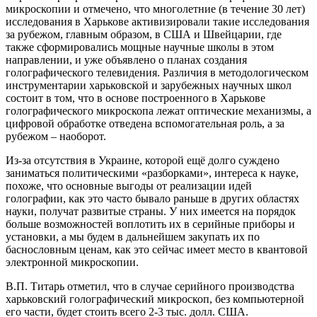
микроскопии и отмечено, что многолетние (в течение 30 лет)
исследования в Харькове активизировали такие исследования
за рубежом, главным образом, в США и Швейцарии, где
также сформировались мощные научные школы в этом
направлении, и уже объявлено о планах создания
голографического телевидения. Различия в методологическом
инструментарии харьковской и зарубежных научных школ
состоит в том, что в основе построенного в Харькове
голографического микроскопа лежат оптические механизмы, а
цифровой обработке отведена вспомогательная роль, а за
рубежом – наоборот.
Из-за отсутствия в Украине, которой ещё долго суждено
заниматься политическими «разборками», интереса к науке,
похоже, что основные выгоды от реализации идей
голографии, как это часто бывало раньше в других областях
науки, получат развитые страны. У них имеется на порядок
больше возможностей воплотить их в серийные приборы и
установки, а мы будем в дальнейшем закупать их по
баснословным ценам, как это сейчас имеет место в квантовой
электронной микроскопии.
В.П. Титарь отметил, что в случае серийного производства
харьковский голографический микроскоп, без компьютерной
его части, будет стоить всего 2-3 тыс. долл. США.