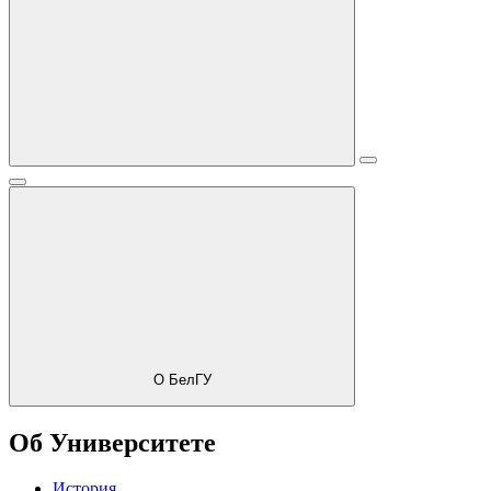
О БелГУ
Об Университете
История