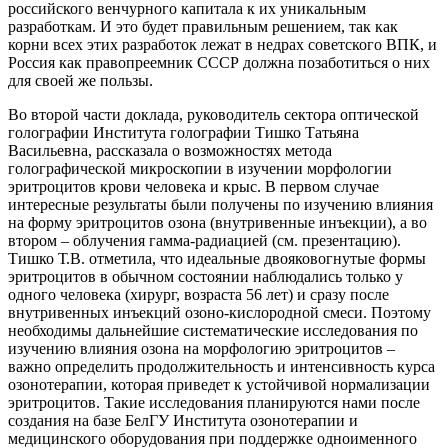
российского венчурного капитала к их уникальным
разработкам. И это будет правильным решением, так как
корни всех этих разработок лежат в недрах советского ВПК, и
Россия как правопреемник СССР должна позаботиться о них
для своей же пользы.
Во второй части доклада, руководитель сектора оптической
голографии Института голографии Тишко Татьяна
Васильевна, рассказала о возможностях метода
голографической микроскопии в изучении морфологии
эритроцитов крови человека и крыс. В первом случае
интересные результаты были получены по изучению влияния
на форму эритроцитов озона (внутривенные инъекции), а во
втором – облучения гамма-радиацией (см. презентацию).
Тишко Т.В. отметила, что идеальные двояковогнутые формы
эритроцитов в обычном состоянии наблюдались только у
одного человека (хирург, возраста 56 лет) и сразу после
внутривенных инъекций озоно-кислородной смеси. Поэтому
необходимы дальнейшие систематические исследования по
изучению влияния озона на морфологию эритроцитов –
важно определить продолжительность и интенсивность курса
озонотерапии, которая приведет к устойчивой нормализации
эритроцитов. Такие исследования планируются нами после
создания на базе БелГУ Института озонотерапии и
медицинского оборудования при поддержке одноименного