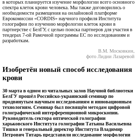
в которых планируется изучение морфологии всего основного
спектра клеток крови человека. Мы также договорились о
необходимости размещения на онлайновой платформе
Еврокомиссии «CORDIS» научного профиля Института
голографии по изучению морфологии клеток крови в
партнерстве с БелГУ, с целью поиска партнеров для участия в
тендерах 7-ой Рамочной программы ЕС по исследованиям и
разработкам.
В.М. Московкин,
фото Лидии Лазаревой
Изобретён новый способ исследования
крови
30 марта в одном из читальных залов Научной библиотеки
БелГУ прошёл Российско-украинcкий семинар по
продвинутым научным исследованиям и инновационным
технологиям. Семинар был посвящён методам цифровой
голографической интерференционной микроскопии.
Руководитель сектора оптической голографии
харьковского Института голографии Татьяна Васильевна
Тишко и генеральный директор Института Владимир
Петрович Титарь представили исследование морфологии