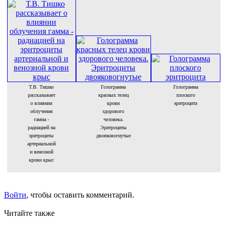
Т.В. Тишко
Голограмма
Голограмма
рассказывает
красных телец
плоского
о влиянии
крови
эритроцита
облучения
здорового
гамма -
человека.
радиацией на
Эритроциты
эритроциты
двояковогнутые
артериальной
и венозной
крови крыс
Войти
, чтобы оставить комментарий.
Читайте также