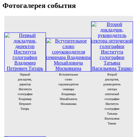
Фотогалерея события
Первый
Вступительное
Второй
докладчик,
слово
докладчик,
директор
соруководителя
руководитель
Института
семинара
сектора
голографии
Владимира
оптической
Владимир
Михайловича
голографии
Петрович
Московкина
Института
Титарь
голографии
Татьяна
Васильевна
Тишко