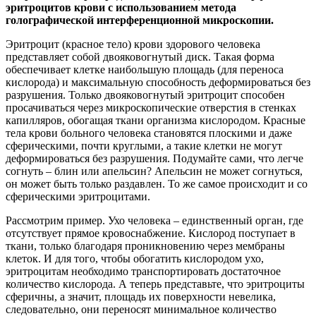
эритроцитов крови с использованием метода
голографической интерференционной микроскопии.
Эритроцит (красное тело) крови здорового человека
представляет собой двояковогнутый диск. Такая форма
обеспечивает клетке наибольшую площадь (для переноса
кислорода) и максимальную способность деформироваться без
разрушения. Только двояковогнутый эритроцит способен
просачиваться через микроскопические отверстия в стенках
капилляров, обогащая ткани организма кислородом. Красные
тела крови больного человека становятся плоскими и даже
сферическими, почти круглыми, а такие клетки не могут
деформироваться без разрушения. Подумайте сами, что легче
согнуть – блин или апельсин? Апельсин не может согнуться,
он может быть только раздавлен. То же самое происходит и со
сферическими эритроцитами.
Рассмотрим пример. Ухо человека – единственный орган, где
отсутствует прямое кровоснабжение. Кислород поступает в
ткани, только благодаря проникновению через мембраны
клеток. И для того, чтобы обогатить кислородом ухо,
эритроцитам необходимо транспортировать достаточное
количество кислорода. А теперь представьте, что эритроциты
сферичны, а значит, площадь их поверхности невелика,
следовательно, они переносят минимальное количество