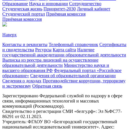
Образование
Наука и инновации
Сотрудничество
Студенческая жизнь
Приоритет-2030
Личный кабинет
Студенческий портал
Приёмная комиссия
Приёмная комиссия
Наверх
Контакты и реквизиты
Телефонный справочник
Сертификаты
и свидетельства
Ресурсы
Карта сайта
Наличие
государственной аккредитации образовательной деятельности
Выписка из реестра лицензий на осуществление
образовательной деятельности
Министерствo науки и
высшего образования РФ
Федеральный портал «Российское
образование»
Сведения об образовательной организации
Сведения о доходах
Противодействие коррупции, терроризму
и экстремизму
Обратная связь
Зарегистрировано Федеральной службой по надзору в сфере
связи, информационных технологий и массовых
коммуникаций (Роскомнадзор).
Свидетельство о регистрации СМИ «белгу.рф»: Эл №ФС77-
86291 от 02.11.2023.
Учредитель: ФГАОУ ВО «Белгородский государственный
национальный исследовательский университет». Адрес: