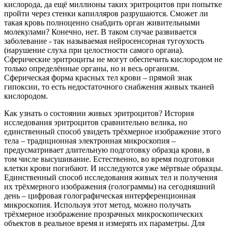
кислорода, да ещё миллионы таких эритроцитов при попытке
пройти через стенки капилляров разрушаются. Сможет ли
такая кровь полноценно снабдить орган живительными
молекулами? Конечно, нет. В таком случае развивается
заболевание - так называемая нейросенсорная тугоухость
(нарушение слуха при целостности самого органа).
Сферические эритроциты не могут обеспечить кислородом не
только определённые органы, но и весь организм.
Сферическая форма красных тел крови – прямой знак
гипоксии, то есть недостаточного снабжения живых тканей
кислородом.
Как узнать о состоянии живых эритроцитов? История
исследования эритроцитов сравнительно велика, но
единственный способ увидеть трёхмерное изображение этого
тела – традиционная электронная микроскопия –
предусматривает длительную подготовку образца крови, в
том числе высушивание. Естественно, во время подготовки
клетки крови погибают. И исследуются уже мёртвые образцы.
Единственный способ исследования живых тел и получения
их трёхмерного изображения (голограммы) на сегодняшний
день – цифровая голографическая интерференционная
микроскопия. Используя этот метод, можно получать
трёхмерное изображение прозрачных микроскопических
объектов в реальное время и измерять их параметры. Для