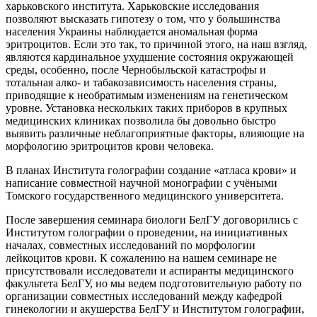
харьковского института. Харьковские исследования
позволяют высказать гипотезу о том, что у большинства
населения Украины наблюдается аномальная форма
эритроцитов. Если это так, то причиной этого, на наш взгляд,
являются кардинальное ухудшение состояния окружающей
среды, особенно, после Чернобыльской катастрофы и
тотальная алко- и табакозависимость населения страны,
приводящие к необратимым изменениям на генетическом
уровне. Установка нескольких таких приборов в крупных
медицинских клиниках позволила бы довольно быстро
выявить различные неблагоприятные факторы, влияющие на
морфологию эритроцитов крови человека.
В планах Института голографии создание «атласа крови» и
написание совместной научной монографии с учёными
Томского государственного медицинского университета.
После завершения семинара биологи БелГУ договорились с
Институтом голографии о проведении, на инициативных
началах, совместных исследований по морфологии
лейкоцитов крови. К сожалению на нашем семинаре не
присутствовали исследователи и аспиранты медицинского
факультета БелГУ, но мы ведем подготовительную работу по
организации совместных исследований между кафедрой
гинекологии и акушерства БелГУ и Институтом голографии,