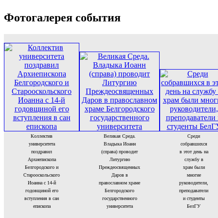
Фотогалерея события
Коллектив
Великая Среда.
Среди
университета
Владыка Иоанн
собравшихся
поздравил
(справа) проводит
в этот день на
Архиепископа
Литургию
службу в
Белгородского и
Преждеосвященных
храм были
Старооскольского
Даров в
многие
Иоанна с 14-й
православном храме
руководители,
годовщиной его
Белгородского
преподаватели
вступления в сан
государственного
и студенты
епископа
университета
БелГУ