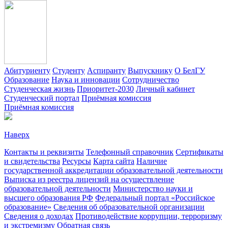
Абитуриенту
Студенту
Аспиранту
Выпускнику
О БелГУ
Образование
Наука и инновации
Сотрудничество
Студенческая жизнь
Приоритет-2030
Личный кабинет
Студенческий портал
Приёмная комиссия
Приёмная комиссия
Наверх
Контакты и реквизиты
Телефонный справочник
Сертификаты
и свидетельства
Ресурсы
Карта сайта
Наличие
государственной аккредитации образовательной деятельности
Выписка из реестра лицензий на осуществление
образовательной деятельности
Министерствo науки и
высшего образования РФ
Федеральный портал «Российское
образование»
Сведения об образовательной организации
Сведения о доходах
Противодействие коррупции, терроризму
и экстремизму
Обратная связь