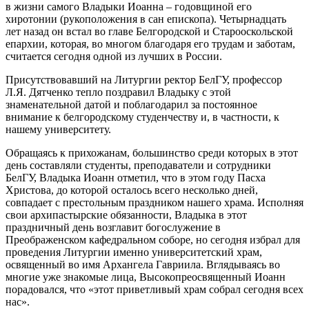
в жизни самого Владыки Иоанна – годовщиной его
хиротонии (рукоположения в сан епископа). Четырнадцать
лет назад он встал во главе Белгородской и Старооскольской
епархии, которая, во многом благодаря его трудам и заботам,
считается сегодня одной из лучших в России.
Присутствовавший на Литургии ректор БелГУ, профессор
Л.Я. Дятченко тепло поздравил Владыку с этой
знаменательной датой и поблагодарил за постоянное
внимание к белгородскому студенчеству и, в частности, к
нашему университету.
Обращаясь к прихожанам, большинство среди которых в этот
день составляли студенты, преподаватели и сотрудники
БелГУ, Владыка Иоанн отметил, что в этом году Пасха
Христова, до которой осталось всего несколько дней,
совпадает с престольным праздником нашего храма. Исполняя
свои архипастырские обязанности, Владыка в этот
праздничный день возглавит богослужение в
Преображенском кафедральном соборе, но сегодня избрал для
проведения Литургии именно университетский храм,
освященный во имя Архангела Гавриила. Вглядываясь во
многие уже знакомые лица, Высокопреосвященный Иоанн
порадовался, что «этот приветливый храм собрал сегодня всех
нас».