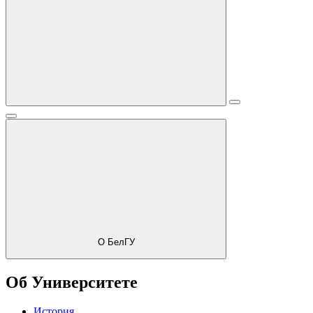
О БелГУ
Об Университете
История