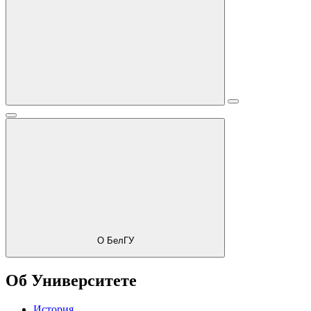
О БелГУ
Об Университете
История