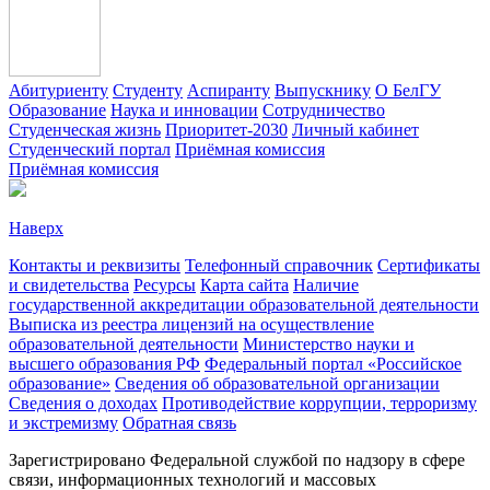
Абитуриенту
Студенту
Аспиранту
Выпускнику
О БелГУ
Образование
Наука и инновации
Сотрудничество
Студенческая жизнь
Приоритет-2030
Личный кабинет
Студенческий портал
Приёмная комиссия
Приёмная комиссия
Наверх
Контакты и реквизиты
Телефонный справочник
Сертификаты
и свидетельства
Ресурсы
Карта сайта
Наличие
государственной аккредитации образовательной деятельности
Выписка из реестра лицензий на осуществление
образовательной деятельности
Министерствo науки и
высшего образования РФ
Федеральный портал «Российское
образование»
Сведения об образовательной организации
Сведения о доходах
Противодействие коррупции, терроризму
и экстремизму
Обратная связь
Зарегистрировано Федеральной службой по надзору в сфере
связи, информационных технологий и массовых