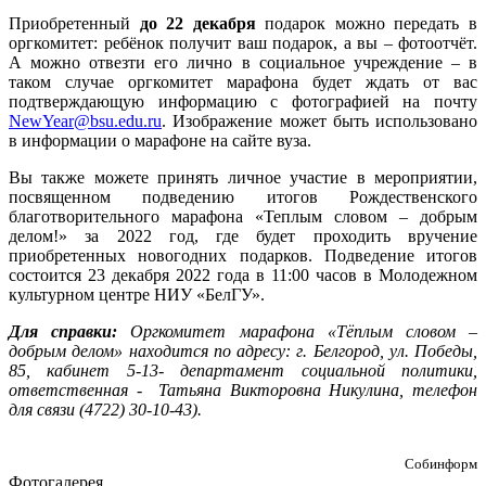
Приобретенный
до 22 декабря
подарок можно передать в
оргкомитет: ребёнок получит ваш подарок, а вы – фотоотчёт.
А можно отвезти его лично в социальное учреждение – в
таком случае оргкомитет марафона будет ждать от вас
подтверждающую информацию с фотографией на почту
NewYear@bsu.edu.ru
. Изображение может быть использовано
в информации о марафоне на сайте вуза.
Вы также можете принять личное участие в мероприятии,
посвященном подведению итогов Рождественского
благотворительного марафона «Теплым словом – добрым
делом!» за 2022 год, где будет проходить вручение
приобретенных новогодних подарков. Подведение итогов
состоится 23 декабря 2022 года в 11:00 часов в Молодежном
культурном центре НИУ «БелГУ».
Для справки:
Оргкомитет марафона «Тёплым словом –
добрым делом» находится по адресу: г. Белгород, ул. Победы,
85, кабинет 5-13- департамент социальной политики,
ответственная -
Татьяна Викторовна Никулина,
телефон
для связи (4722) 30-10-43).
Собинформ
Фотогалерея