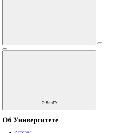
О БелГУ
Об Университете
История