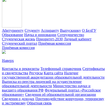
Абитуриенту
Студенту
Аспиранту
Выпускнику
О БелГУ
Образование
Наука и инновации
Сотрудничество
Студенческая жизнь
Приоритет-2030
Личный кабинет
Студенческий портал
Приёмная комиссия
Приёмная комиссия
Наверх
Контакты и реквизиты
Телефонный справочник
Сертификаты
и свидетельства
Ресурсы
Карта сайта
Наличие
государственной аккредитации образовательной деятельности
Выписка из реестра лицензий на осуществление
образовательной деятельности
Министерствo науки и
высшего образования РФ
Федеральный портал «Российское
образование»
Сведения об образовательной организации
Сведения о доходах
Противодействие коррупции, терроризму
и экстремизму
Обратная связь