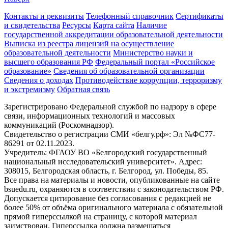
Контакты и реквизиты
Телефонный справочник
Сертификаты
и свидетельства
Ресурсы
Карта сайта
Наличие
государственной аккредитации образовательной деятельности
Выписка из реестра лицензий на осуществление
образовательной деятельности
Министерствo науки и
высшего образования РФ
Федеральный портал «Российское
образование»
Сведения об образовательной организации
Сведения о доходах
Противодействие коррупции, терроризму
и экстремизму
Обратная связь
Зарегистрировано Федеральной службой по надзору в сфере
связи, информационных технологий и массовых
коммуникаций (Роскомнадзор).
Свидетельство о регистрации СМИ «белгу.рф»: Эл №ФС77-
86291 от 02.11.2023.
Учредитель: ФГАОУ ВО «Белгородский государственный
национальный исследовательский университет». Адрес:
308015, Белгородская область, г. Белгород, ул. Победы, 85.
Все права на материалы и новости, опубликованные на сайте
bsuedu.ru, охраняются в соответствии с законодательством РФ.
Допускается цитирование без согласования с редакцией не
более 50% от объёма оригинального материала с обязательной
прямой гиперссылкой на страницу, с которой материал
заимствован. Гиперссылка должна размещаться