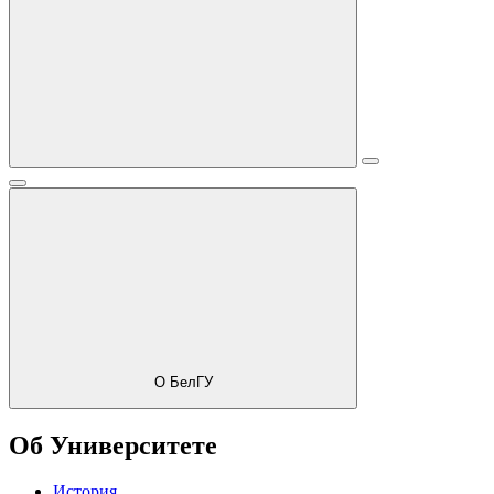
О БелГУ
Об Университете
История