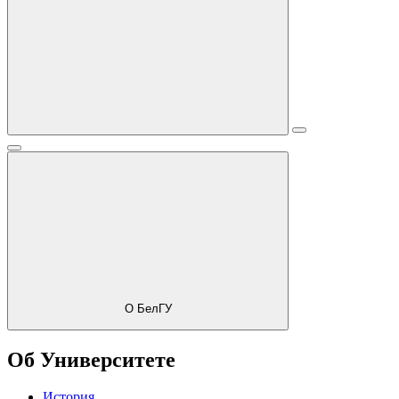
О БелГУ
Об Университете
История