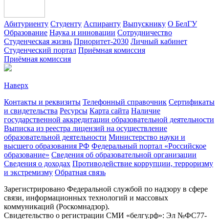
Абитуриенту
Студенту
Аспиранту
Выпускнику
О БелГУ
Образование
Наука и инновации
Сотрудничество
Студенческая жизнь
Приоритет-2030
Личный кабинет
Студенческий портал
Приёмная комиссия
Приёмная комиссия
Наверх
Контакты и реквизиты
Телефонный справочник
Сертификаты
и свидетельства
Ресурсы
Карта сайта
Наличие
государственной аккредитации образовательной деятельности
Выписка из реестра лицензий на осуществление
образовательной деятельности
Министерствo науки и
высшего образования РФ
Федеральный портал «Российское
образование»
Сведения об образовательной организации
Сведения о доходах
Противодействие коррупции, терроризму
и экстремизму
Обратная связь
Зарегистрировано Федеральной службой по надзору в сфере
связи, информационных технологий и массовых
коммуникаций (Роскомнадзор).
Свидетельство о регистрации СМИ «белгу.рф»: Эл №ФС77-