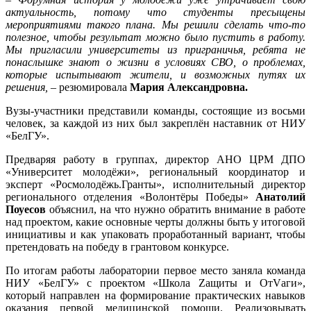
актуальность, потому что студенты пресыщены
мероприятиями такого плана. Мы решили сделать что-то
полезное, чтобы результат можно было пустить в работу.
Мы пригласили университеты из приграничья, ребята не
понаслышке знают о жизни в условиях СВО, о проблемах,
которые испытывают жители, и возможных путях их
решения, –
резюмировала
Мария Александровна.
Вузы-участники представили команды, состоящие из восьми
человек, за каждой из них был закреплён наставник от НИУ
«БелГУ».
Предваряя работу в группах, директор АНО ЦРМ ДПО
«Университет молодёжи», региональный координатор и
эксперт «Росмолодёжь.Гранты», исполнительный директор
регионального отделения «Волонтёры Победы»
Анатолий
Поуесов
объяснил, на что нужно обратить внимание в работе
над проектом, какие основные черты должны быть у итоговой
инициативы и как упаковать проработанный вариант, чтобы
претендовать на победу в грантовом конкурсе.
По итогам работы лаборатории первое место заняла команда
НИУ «БелГУ» с проектом «Школа Zащиты и OтVаги»,
который направлен на формирование практических навыков
оказания первой медицинской помощи. Реализовывать