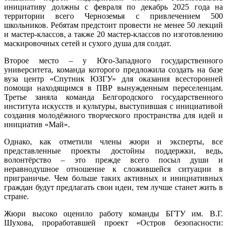
инициативу должны с февраля по декабрь 2025 года на
территории всего Черноземья с привлечением 500
школьников. Ребятам предстоит провести не менее 50 лекций
и мастер-классов, а также 20 мастер-классов по изготовлению
маскировочных сетей и сухого душа для солдат.
Второе место – у Юго-Западного государственного
университета, команда которого предложила создать на базе
вуза центр «Спутник ЮЗГУ» для оказания всесторонней
помощи находящимся в ПВР вынужденным переселенцам.
Третье заняла команда Белгородского государственного
института искусств и культуры, выступившая с инициативой
создания молодёжного творческого пространства для идей и
инициатив «Май».
Однако, как отметили члены жюри и эксперты, все
представленные проекты достойны поддержки, ведь,
волонтёрство – это прежде всего посыл души и
неравнодушное отношение к сложившейся ситуации в
приграничье. Чем больше таких активных и инициативных
граждан будут предлагать свои идеи, тем лучше станет жить в
стране.
Жюри высоко оценило работу команды БГТУ им. В.Г.
Шухова, проработавшей проект «Остров безопасности: