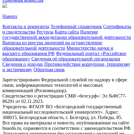
Приёмная комиссия
Наверх
Контакты и реквизиты
Телефонный справочник
Сертификаты
и свидетельства
Ресурсы
Карта сайта
Наличие
государственной аккредитации образовательной деятельности
Выписка из реестра лицензий на осуществление
образовательной деятельности
Министерствo науки и
высшего образования РФ
Федеральный портал «Российское
образование»
Сведения об образовательной организации
Сведения о доходах
Противодействие коррупции, терроризму
и экстремизму
Обратная связь
Зарегистрировано Федеральной службой по надзору в сфере
связи, информационных технологий и массовых
коммуникаций (Роскомнадзор).
Свидетельство о регистрации СМИ «белгу.рф»: Эл №ФС77-
86291 от 02.11.2023.
Учредитель: ФГАОУ ВО «Белгородский государственный
национальный исследовательский университет». Адрес:
308015, Белгородская область, г. Белгород, ул. Победы, 85.
Все права на материалы и новости, опубликованные на сайте
bsuedu.ru, охраняются в соответствии с законодательством РФ.
Допускается цитирование без согласования с редакцией не