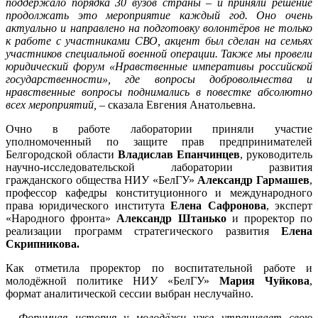
поддержало порядка 30 вузов страны – и приняли решение
продолжать это мероприятие каждый год. Оно очень
актуально и направлено на подготовку волонтёров не только
к работе с участниками СВО, акцент был сделан на семьях
участников специальной военной операции. Также мы провели
юридический форум «Нравственные императивы российской
государственности», где вопросы добровольчества и
нравственные вопросы поднимались в повестке абсолютно
всех мероприятий, –
сказала Евгения Анатольевна.
Очно в работе лаборатории приняли участие
уполномоченный по защите прав предпринимателей
Белгородской области
Владислав Епанчинцев
, руководитель
научно-исследовательской лаборатории развития
гражданского общества НИУ «БелГУ»
Александр Гармашев
,
профессор кафедры конституционного и международного
права юридического института
Елена Сафронова
, эксперт
«Народного фронта»
Александр Штанько
и проректор по
реализации программ стратегического развития
Елена
Скрипникова.
Как отметила проректор по воспитательной работе и
молодёжной политике НИУ «БелГУ»
Мария Чуйкова
,
формат аналитической сессии выбран неслучайно.
– Форумная история у молодёжи уже утрачивает свою