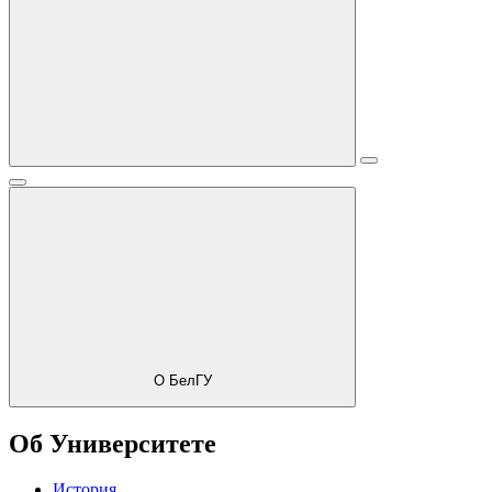
О БелГУ
Об Университете
История