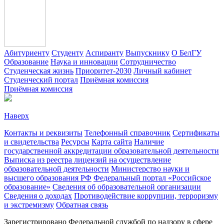
Абитуриенту
Студенту
Аспиранту
Выпускнику
О БелГУ
Образование
Наука и инновации
Сотрудничество
Студенческая жизнь
Приоритет-2030
Личный кабинет
Студенческий портал
Приёмная комиссия
Приёмная комиссия
Наверх
Контакты и реквизиты
Телефонный справочник
Сертификаты
и свидетельства
Ресурсы
Карта сайта
Наличие
государственной аккредитации образовательной деятельности
Выписка из реестра лицензий на осуществление
образовательной деятельности
Министерствo науки и
высшего образования РФ
Федеральный портал «Российское
образование»
Сведения об образовательной организации
Сведения о доходах
Противодействие коррупции, терроризму
и экстремизму
Обратная связь
Зарегистрировано Федеральной службой по надзору в сфере