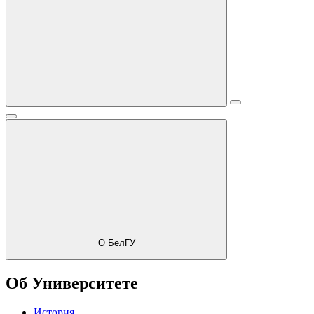
О БелГУ
Об Университете
История