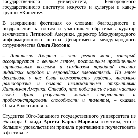
государственного университета, Белгородского
государственного института искусств и культуры и кавер-
группы «Romeros».
В завершении фестиваля со словами благодарности и
поздравления к гостям и участникам обратилась куратор
землячества Латинской Америки, директор Международного
информационного центра Департамента международного
сотрудничества
Ольга Лютова
:
– Латинская Америка – это регион мира, который
ассоциируется с вечным летом, постоянным праздничным
карнавальным весельем и симбиозом традиций древних
индейских народов и европейских завоевателей. На этом
фестивале у нас была возможность увидеть, насколько
разнообразна и богата неожиданными открытиями
Латинская Америка. Спасибо, что поделились с нами частью
своей души, разрушили многие стереотипы и
продемонстрировали способности и таланты, –
сказала
Ольга Валентиновна.
Студентка Юго-Западного государственного университета из
Эквадора
Сэлада Аргета Карла Мариана
отметила, что с
большим удовольствием приняла приглашение поучаствовать
в фестивале.