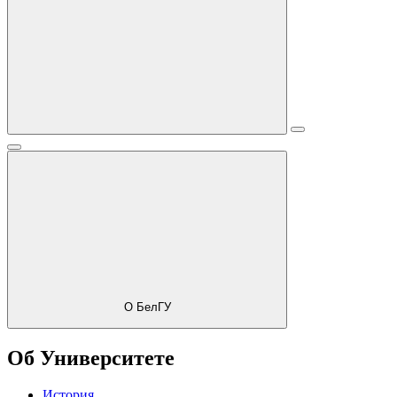
О БелГУ
Об Университете
История