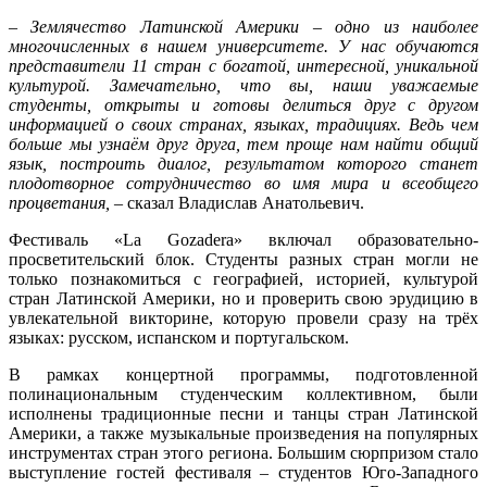
– Землячество Латинской Америки – одно из наиболее
многочисленных в нашем университете. У нас обучаются
представители 11 стран с богатой, интересной, уникальной
культурой. Замечательно, что вы, наши уважаемые
студенты, открыты и готовы делиться друг с другом
информацией о своих странах, языках, традициях. Ведь чем
больше мы узнаём друг друга, тем проще нам найти общий
язык, построить диалог, результатом которого станет
плодотворное сотрудничество во имя мира и всеобщего
процветания, –
сказал Владислав Анатольевич.
Фестиваль «La Gozadera» включал образовательно-
просветительский блок. Студенты разных стран могли не
только познакомиться с географией, историей, культурой
стран Латинской Америки, но и проверить свою эрудицию в
увлекательной викторине, которую провели сразу на трёх
языках: русском, испанском и португальском.
В рамках концертной программы, подготовленной
полинациональным студенческим коллективном, были
исполнены традиционные песни и танцы стран Латинской
Америки, а также музыкальные произведения на популярных
инструментах стран этого региона. Большим сюрпризом стало
выступление гостей фестиваля – студентов Юго-Западного