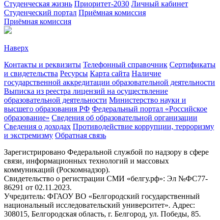
Студенческая жизнь
Приоритет-2030
Личный кабинет
Студенческий портал
Приёмная комиссия
Приёмная комиссия
Наверх
Контакты и реквизиты
Телефонный справочник
Сертификаты
и свидетельства
Ресурсы
Карта сайта
Наличие
государственной аккредитации образовательной деятельности
Выписка из реестра лицензий на осуществление
образовательной деятельности
Министерствo науки и
высшего образования РФ
Федеральный портал «Российское
образование»
Сведения об образовательной организации
Сведения о доходах
Противодействие коррупции, терроризму
и экстремизму
Обратная связь
Зарегистрировано Федеральной службой по надзору в сфере
связи, информационных технологий и массовых
коммуникаций (Роскомнадзор).
Свидетельство о регистрации СМИ «белгу.рф»: Эл №ФС77-
86291 от 02.11.2023.
Учредитель: ФГАОУ ВО «Белгородский государственный
национальный исследовательский университет». Адрес:
308015, Белгородская область, г. Белгород, ул. Победы, 85.