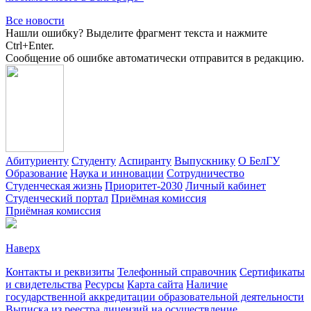
Все новости
Нашли ошибку? Выделите фрагмент текста и нажмите
Ctrl+Enter.
Сообщение об ошибке автоматически отправится в редакцию.
Абитуриенту
Студенту
Аспиранту
Выпускнику
О БелГУ
Образование
Наука и инновации
Сотрудничество
Студенческая жизнь
Приоритет-2030
Личный кабинет
Студенческий портал
Приёмная комиссия
Приёмная комиссия
Наверх
Контакты и реквизиты
Телефонный справочник
Сертификаты
и свидетельства
Ресурсы
Карта сайта
Наличие
государственной аккредитации образовательной деятельности
Выписка из реестра лицензий на осуществление