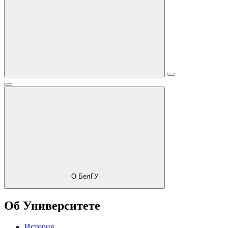
О БелГУ
Об Университете
История