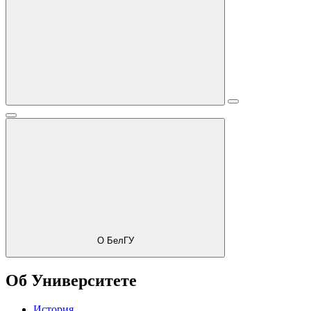
О БелГУ
Об Университете
История