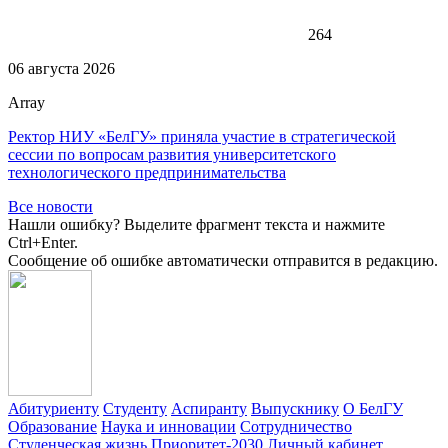
264
06 августа 2026
Array
Ректор НИУ «БелГУ» приняла участие в стратегической
сессии по вопросам развития университетского
технологического предпринимательства
Все новости
Нашли ошибку? Выделите фрагмент текста и нажмите
Ctrl+Enter.
Сообщение об ошибке автоматически отправится в редакцию.
Абитуриенту
Студенту
Аспиранту
Выпускнику
О БелГУ
Образование
Наука и инновации
Сотрудничество
Студенческая жизнь
Приоритет-2030
Личный кабинет