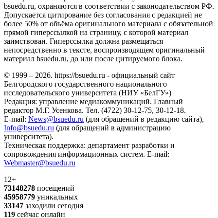
bsuedu.ru, охраняются в соответствии с законодательством РФ.
Допускается цитирование без согласования с редакцией не
более 50% от объёма оригинального материала с обязательной
прямой гиперссылкой на страницу, с которой материал
заимствован. Гиперссылка должна размещаться
непосредственно в тексте, воспроизводящем оригинальный
материал bsuedu.ru, до или после цитируемого блока.
© 1999 – 2026. https://bsuedu.ru - официальный сайт
Белгородского государственного национального
исследовательского университета (НИУ «БелГУ»)
Редакция: управление медиакоммуникаций. Главный
редактор М.Г. Усенкова. Тел. (4722) 30-12-75, 30-12-18.
E-mail:
News@bsuedu.ru
(для обращений в редакцию сайта),
Info@bsuedu.ru
(для обращений в администрацию
университета).
Техническая поддержка: департамент разработки и
сопровождения информационных систем. E-mail:
Webmaster@bsuedu.ru
12+
73148278
посещений
45958779
уникальных
33147
заходили сегодня
119
сейчас онлайн