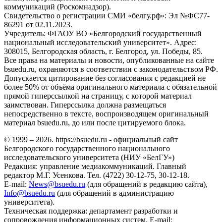
коммуникаций (Роскомнадзор).
Свидетельство о регистрации СМИ «белгу.рф»: Эл №ФС77-
86291 от 02.11.2023.
Учредитель: ФГАОУ ВО «Белгородский государственный
национальный исследовательский университет». Адрес:
308015, Белгородская область, г. Белгород, ул. Победы, 85.
Все права на материалы и новости, опубликованные на сайте
bsuedu.ru, охраняются в соответствии с законодательством РФ.
Допускается цитирование без согласования с редакцией не
более 50% от объёма оригинального материала с обязательной
прямой гиперссылкой на страницу, с которой материал
заимствован. Гиперссылка должна размещаться
непосредственно в тексте, воспроизводящем оригинальный
материал bsuedu.ru, до или после цитируемого блока.
© 1999 – 2026. https://bsuedu.ru - официальный сайт
Белгородского государственного национального
исследовательского университета (НИУ «БелГУ»)
Редакция: управление медиакоммуникаций. Главный
редактор М.Г. Усенкова. Тел. (4722) 30-12-75, 30-12-18.
E-mail:
News@bsuedu.ru
(для обращений в редакцию сайта),
Info@bsuedu.ru
(для обращений в администрацию
университета).
Техническая поддержка: департамент разработки и
сопровождения информационных систем. E-mail: