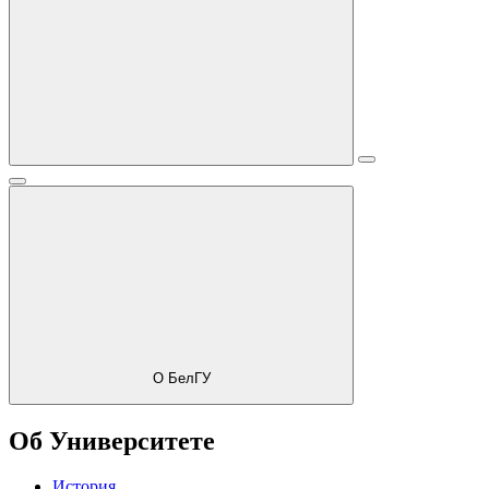
О БелГУ
Об Университете
История