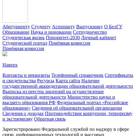
Абитуриенту
Студенту
Аспиранту
Выпускнику
О БелГУ
Образование
Наука и инновации
Сотрудничество
Студенческая жизнь
Приоритет-2030
Личный кабинет
Студенческий портал
Приёмная комиссия
Приёмная комиссия
Наверх
Контакты и реквизиты
Телефонный справочник
Сертификаты
и свидетельства
Ресурсы
Карта сайта
Наличие
государственной аккредитации образовательной деятельности
Выписка из реестра лицензий на осуществление
образовательной деятельности
Министерствo науки и
высшего образования РФ
Федеральный портал «Российское
образование»
Сведения об образовательной организации
Сведения о доходах
Противодействие коррупции, терроризму
и экстремизму
Обратная связь
Зарегистрировано Федеральной службой по надзору в сфере
связи, информационных технологий и массовых