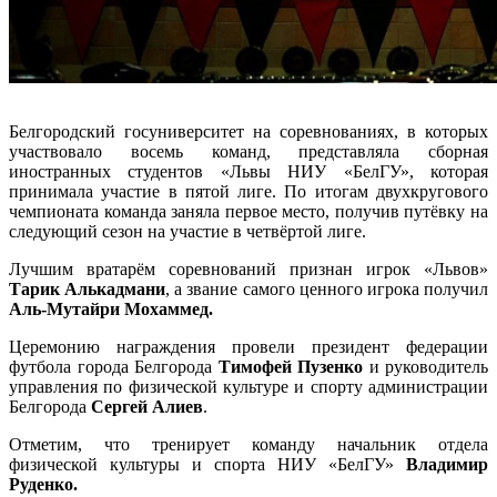
Белгородский госуниверситет на соревнованиях, в которых
участвовало восемь команд, представляла сборная
иностранных студентов «Львы НИУ «БелГУ», которая
принимала участие в пятой лиге. По итогам двухкругового
чемпионата команда заняла первое место, получив путёвку на
следующий сезон на участие в четвёртой лиге.
Лучшим вратарём соревнований признан игрок «Львов»
Тарик Алькадмани
, а звание самого ценного игрока получил
Аль-Мутайри Мохаммед.
Церемонию награждения провели президент федерации
футбола города Белгорода
Тимофей Пузенко
и руководитель
управления по физической культуре и спорту администрации
Белгорода
Сергей Алиев
.
Отметим, что тренирует команду начальник отдела
физической культуры и спорта НИУ «БелГУ»
Владимир
Руденко.