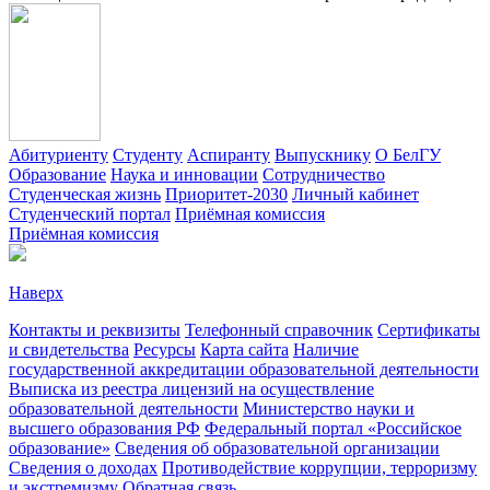
Абитуриенту
Студенту
Аспиранту
Выпускнику
О БелГУ
Образование
Наука и инновации
Сотрудничество
Студенческая жизнь
Приоритет-2030
Личный кабинет
Студенческий портал
Приёмная комиссия
Приёмная комиссия
Наверх
Контакты и реквизиты
Телефонный справочник
Сертификаты
и свидетельства
Ресурсы
Карта сайта
Наличие
государственной аккредитации образовательной деятельности
Выписка из реестра лицензий на осуществление
образовательной деятельности
Министерствo науки и
высшего образования РФ
Федеральный портал «Российское
образование»
Сведения об образовательной организации
Сведения о доходах
Противодействие коррупции, терроризму
и экстремизму
Обратная связь