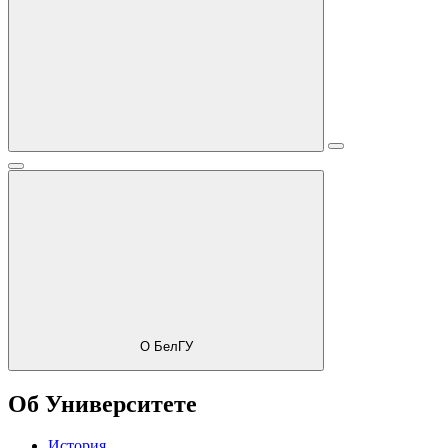
О БелГУ
Об Университете
История