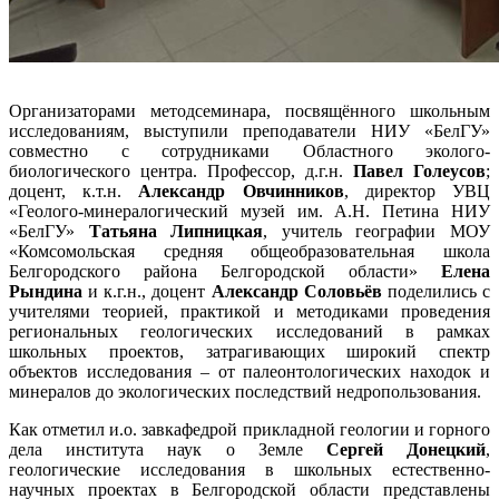
Организаторами методсеминара, посвящённого школьным
исследованиям, выступили преподаватели НИУ «БелГУ»
совместно с сотрудниками Областного эколого-
биологического центра. Профессор, д.г.н.
Павел Голеусов
;
доцент, к.т.н.
Александр Овчинников
, директор УВЦ
«Геолого-минералогический музей им. А.Н. Петина НИУ
«БелГУ»
Татьяна Липницкая
, учитель географии МОУ
«Комсомольская средняя общеобразовательная школа
Белгородского района Белгородской области»
Елена
Рындина
и к.г.н., доцент
Александр Соловьёв
поделились с
учителями теорией, практикой и методиками проведения
региональных геологических исследований в рамках
школьных проектов, затрагивающих широкий спектр
объектов исследования – от палеонтологических находок и
минералов до экологических последствий недропользования.
Как отметил и.о. завкафедрой прикладной геологии и горного
дела института наук о Земле
Сергей Донецкий
,
геологические исследования в школьных естественно-
научных проектах в Белгородской области представлены