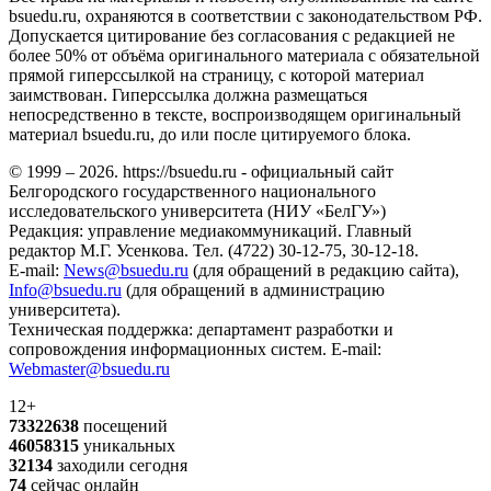
bsuedu.ru, охраняются в соответствии с законодательством РФ.
Допускается цитирование без согласования с редакцией не
более 50% от объёма оригинального материала с обязательной
прямой гиперссылкой на страницу, с которой материал
заимствован. Гиперссылка должна размещаться
непосредственно в тексте, воспроизводящем оригинальный
материал bsuedu.ru, до или после цитируемого блока.
© 1999 – 2026. https://bsuedu.ru - официальный сайт
Белгородского государственного национального
исследовательского университета (НИУ «БелГУ»)
Редакция: управление медиакоммуникаций. Главный
редактор М.Г. Усенкова. Тел. (4722) 30-12-75, 30-12-18.
E-mail:
News@bsuedu.ru
(для обращений в редакцию сайта),
Info@bsuedu.ru
(для обращений в администрацию
университета).
Техническая поддержка: департамент разработки и
сопровождения информационных систем. E-mail:
Webmaster@bsuedu.ru
12+
73322638
посещений
46058315
уникальных
32134
заходили сегодня
74
сейчас онлайн