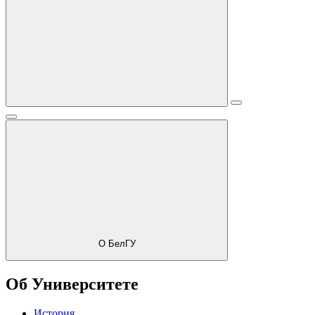
О БелГУ
Об Университете
История