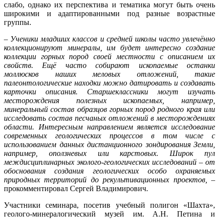
слабо, однако их перспектива и тематика могут быть очень
широкими и адаптированными под разные возрастные
группы.
–
Ученики младших классов и средней школы часто увлечённо
коллекционируют минералы, им будет интересно создание
коллекции горных пород своей местности с описанием их
свойств. Ещё часто собирают ископаемые останки
моллюсков наших меловых отложений, такие
палеонтологические находки можно датировать и создавать
карточки описания. Старшеклассники могут изучать
месторождения полезных ископаемых, например,
минеральный состав образцов горных пород родного края или
исследовать состав песчаных отложений в месторождениях
области. Интересным направлением является исследование
современных геологических процессов в том числе с
использованием данных дистанционного зондирования Земли,
например, оползневых или карстовых. Широк пул
междисциплинарных эколого-геологических исследований – от
обоснования создания геологических особо охраняемых
природных территорий до рекультивационных проектов,
–
прокомментировал Сергей Владимирович.
Участники семинара, посетив учебный полигон «Шахта»,
геолого-минералогический музей им. А.Н. Петина и