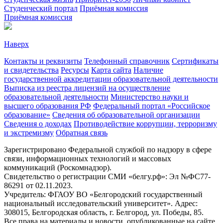
Студенческий портал
Приёмная комиссия
Приёмная комиссия
Наверх
Контакты и реквизиты
Телефонный справочник
Сертификаты
и свидетельства
Ресурсы
Карта сайта
Наличие
государственной аккредитации образовательной деятельности
Выписка из реестра лицензий на осуществление
образовательной деятельности
Министерствo науки и
высшего образования РФ
Федеральный портал «Российское
образование»
Сведения об образовательной организации
Сведения о доходах
Противодействие коррупции, терроризму
и экстремизму
Обратная связь
Зарегистрировано Федеральной службой по надзору в сфере
связи, информационных технологий и массовых
коммуникаций (Роскомнадзор).
Свидетельство о регистрации СМИ «белгу.рф»: Эл №ФС77-
86291 от 02.11.2023.
Учредитель: ФГАОУ ВО «Белгородский государственный
национальный исследовательский университет». Адрес:
308015, Белгородская область, г. Белгород, ул. Победы, 85.
Все права на материалы и новости, опубликованные на сайте