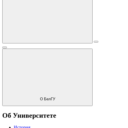
О БелГУ
Об Университете
История