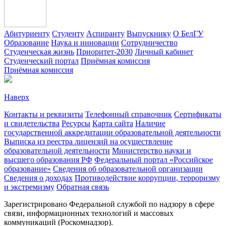
Абитуриенту
Студенту
Аспиранту
Выпускнику
О БелГУ
Образование
Наука и инновации
Сотрудничество
Студенческая жизнь
Приоритет-2030
Личный кабинет
Студенческий портал
Приёмная комиссия
Приёмная комиссия
Наверх
Контакты и реквизиты
Телефонный справочник
Сертификаты
и свидетельства
Ресурсы
Карта сайта
Наличие
государственной аккредитации образовательной деятельности
Выписка из реестра лицензий на осуществление
образовательной деятельности
Министерствo науки и
высшего образования РФ
Федеральный портал «Российское
образование»
Сведения об образовательной организации
Сведения о доходах
Противодействие коррупции, терроризму
и экстремизму
Обратная связь
Зарегистрировано Федеральной службой по надзору в сфере
связи, информационных технологий и массовых
коммуникаций (Роскомнадзор).