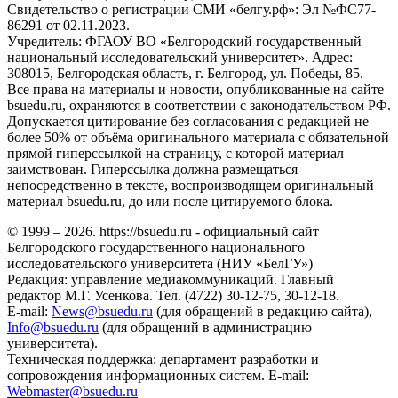
Свидетельство о регистрации СМИ «белгу.рф»: Эл №ФС77-
86291 от 02.11.2023.
Учредитель: ФГАОУ ВО «Белгородский государственный
национальный исследовательский университет». Адрес:
308015, Белгородская область, г. Белгород, ул. Победы, 85.
Все права на материалы и новости, опубликованные на сайте
bsuedu.ru, охраняются в соответствии с законодательством РФ.
Допускается цитирование без согласования с редакцией не
более 50% от объёма оригинального материала с обязательной
прямой гиперссылкой на страницу, с которой материал
заимствован. Гиперссылка должна размещаться
непосредственно в тексте, воспроизводящем оригинальный
материал bsuedu.ru, до или после цитируемого блока.
© 1999 – 2026. https://bsuedu.ru - официальный сайт
Белгородского государственного национального
исследовательского университета (НИУ «БелГУ»)
Редакция: управление медиакоммуникаций. Главный
редактор М.Г. Усенкова. Тел. (4722) 30-12-75, 30-12-18.
E-mail:
News@bsuedu.ru
(для обращений в редакцию сайта),
Info@bsuedu.ru
(для обращений в администрацию
университета).
Техническая поддержка: департамент разработки и
сопровождения информационных систем. E-mail:
Webmaster@bsuedu.ru