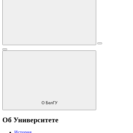
О БелГУ
Об Университете
История