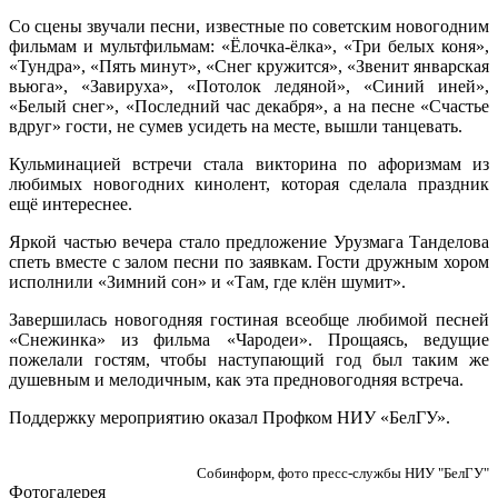
Со сцены звучали песни, известные по советским новогодним
фильмам и мультфильмам: «Ёлочка-ёлка», «Три белых коня»,
«Тундра», «Пять минут», «Снег кружится», «Звенит январская
вьюга», «Завируха», «Потолок ледяной», «Синий иней»,
«Белый снег», «Последний час декабря», а на песне «Счастье
вдруг» гости, не сумев усидеть на месте, вышли танцевать.
Кульминацией встречи стала викторина по афоризмам из
любимых новогодних кинолент, которая сделала праздник
ещё интереснее.
Яркой частью вечера стало предложение Урузмага Танделова
спеть вместе с залом песни по заявкам. Гости дружным хором
исполнили «Зимний сон» и «Там, где клён шумит».
Завершилась новогодняя гостиная всеобще любимой песней
«Снежинка» из фильма «Чародеи». Прощаясь, ведущие
пожелали гостям, чтобы наступающий год был таким же
душевным и мелодичным, как эта предновогодняя встреча.
Поддержку мероприятию оказал Профком НИУ «БелГУ».
Собинформ, фото пресс-службы НИУ "БелГУ"
Фотогалерея