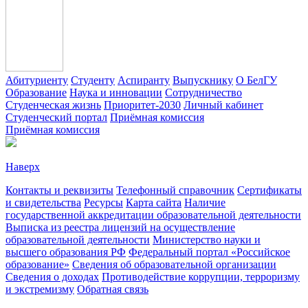
Абитуриенту
Студенту
Аспиранту
Выпускнику
О БелГУ
Образование
Наука и инновации
Сотрудничество
Студенческая жизнь
Приоритет-2030
Личный кабинет
Студенческий портал
Приёмная комиссия
Приёмная комиссия
Наверх
Контакты и реквизиты
Телефонный справочник
Сертификаты
и свидетельства
Ресурсы
Карта сайта
Наличие
государственной аккредитации образовательной деятельности
Выписка из реестра лицензий на осуществление
образовательной деятельности
Министерствo науки и
высшего образования РФ
Федеральный портал «Российское
образование»
Сведения об образовательной организации
Сведения о доходах
Противодействие коррупции, терроризму
и экстремизму
Обратная связь