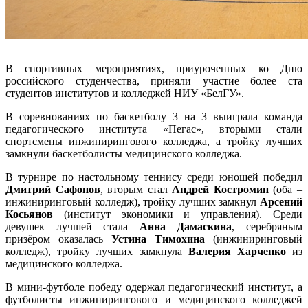
В спортивных мероприятиях, приуроченных ко Дню
российского студенчества, приняли участие более ста
студентов институтов и колледжей НИУ «БелГУ».
В соревнованиях по баскетболу 3 на 3 выиграла команда
педагогического института «Пегас», вторыми стали
спортсмены инжинирингового колледжа, а тройку лучших
замкнули баскетболисты медицинского колледжа.
В турнире по настольному теннису среди юношей победил
Дмитрий Сафонов
, вторым стал
Андрей Костромин
(оба –
инжиниринговый колледж), тройку лучших замкнул
Арсений
Косьянов
(институт экономики и управления). Среди
девушек лучшей стала
Анна Дамаскина
, серебряным
призёром оказалась
Устина Тимохина
(инжиниринговый
колледж), тройку лучших замкнула
Валерия Харченко
из
медицинского колледжа.
В мини-футболе победу одержал педагогический институт, а
футболисты инжинирингового и медицинского колледжей