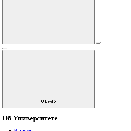
О БелГУ
Об Университете
История