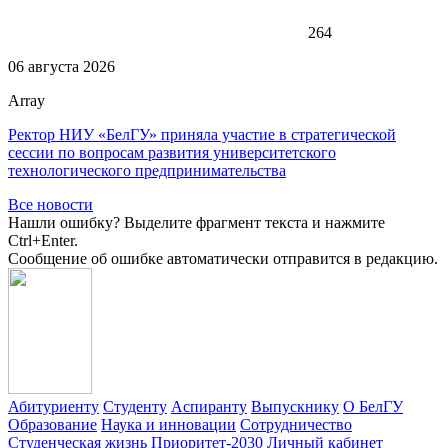
264
06 августа 2026
Array
Ректор НИУ «БелГУ» приняла участие в стратегической
сессии по вопросам развития университетского
технологического предпринимательства
Все новости
Нашли ошибку? Выделите фрагмент текста и нажмите
Ctrl+Enter.
Сообщение об ошибке автоматически отправится в редакцию.
Абитуриенту
Студенту
Аспиранту
Выпускнику
О БелГУ
Образование
Наука и инновации
Сотрудничество
Студенческая жизнь
Приоритет-2030
Личный кабинет