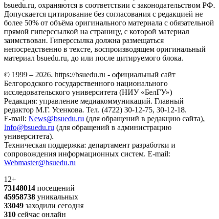
bsuedu.ru, охраняются в соответствии с законодательством РФ.
Допускается цитирование без согласования с редакцией не
более 50% от объёма оригинального материала с обязательной
прямой гиперссылкой на страницу, с которой материал
заимствован. Гиперссылка должна размещаться
непосредственно в тексте, воспроизводящем оригинальный
материал bsuedu.ru, до или после цитируемого блока.
© 1999 – 2026. https://bsuedu.ru - официальный сайт
Белгородского государственного национального
исследовательского университета (НИУ «БелГУ»)
Редакция: управление медиакоммуникаций. Главный
редактор М.Г. Усенкова. Тел. (4722) 30-12-75, 30-12-18.
E-mail:
News@bsuedu.ru
(для обращений в редакцию сайта),
Info@bsuedu.ru
(для обращений в администрацию
университета).
Техническая поддержка: департамент разработки и
сопровождения информационных систем. E-mail:
Webmaster@bsuedu.ru
12+
73148014
посещений
45958738
уникальных
33049
заходили сегодня
310
сейчас онлайн