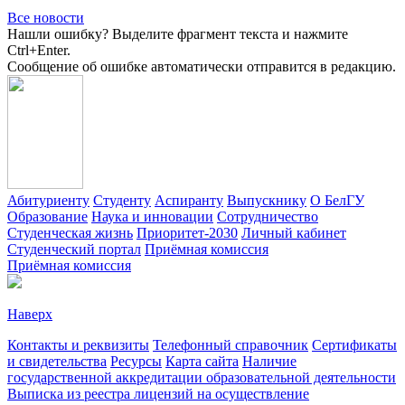
Все новости
Нашли ошибку? Выделите фрагмент текста и нажмите
Ctrl+Enter.
Сообщение об ошибке автоматически отправится в редакцию.
Абитуриенту
Студенту
Аспиранту
Выпускнику
О БелГУ
Образование
Наука и инновации
Сотрудничество
Студенческая жизнь
Приоритет-2030
Личный кабинет
Студенческий портал
Приёмная комиссия
Приёмная комиссия
Наверх
Контакты и реквизиты
Телефонный справочник
Сертификаты
и свидетельства
Ресурсы
Карта сайта
Наличие
государственной аккредитации образовательной деятельности
Выписка из реестра лицензий на осуществление