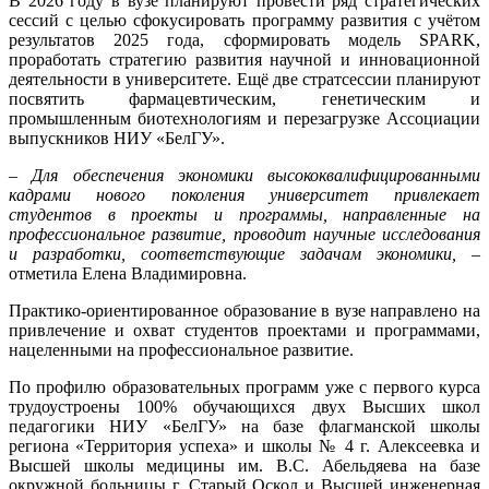
В 2026 году в вузе планируют провести ряд стратегических
сессий с целью сфокусировать программу развития с учётом
результатов 2025 года, сформировать модель SPARK,
проработать стратегию развития научной и инновационной
деятельности в университете. Ещё две стратсессии планируют
посвятить фармацевтическим, генетическим и
промышленным биотехнологиям и перезагрузке Ассоциации
выпускников НИУ «БелГУ».
– Для обеспечения экономики высококвалифицированными
кадрами нового поколения университет привлекает
студентов в проекты и программы, направленные на
профессиональное развитие, проводит научные исследования
и разработки, соответствующие задачам экономики,
–
отметила Елена Владимировна.
Практико-ориентированное образование в вузе направлено на
привлечение и охват студентов проектами и программами,
нацеленными на профессиональное развитие.
По профилю образовательных программ уже с первого курса
трудоустроены 100% обучающихся двух Высших школ
педагогики НИУ «БелГУ» на базе флагманской школы
региона «Территория успеха» и школы № 4 г. Алексеевка и
Высшей школы медицины им. В.С. Абельдяева на базе
окружной больницы г. Старый Оскол и Высшей инженерная