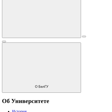
О БелГУ
Об Университете
История