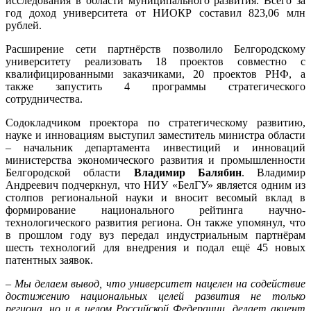
исследования в области муниципального развития. Всего за
год доход университета от НИОКР составил 823,06 млн
рублей.
Расширение сети партнёрств позволило Белгородскому
университету реализовать 18 проектов совместно с
квалифицированными заказчиками, 20 проектов РНФ, а
также запустить 4 программы стратегического
сотрудничества.
Содокладчиком проектора по стратегическому развитию,
науке и инновациям выступил заместитель министра области
– начальник департамента инвестиций и инноваций
министерства экономического развития и промышленности
Белгородской области
Владимир Балябин
. Владимир
Андреевич подчеркнул, что НИУ «БелГУ» является одним из
столпов региональной науки и вносит весомый вклад в
формирование национального рейтинга научно-
технологического развития региона. Он также упомянул, что
в прошлом году вуз передал индустриальным партнёрам
шесть технологий для внедрения и подал ещё 45 новых
патентных заявок.
– Мы делаем вывод, что университет нацелен на содействие
достижению национальных целей развития не только
региона, но и в целом Российской Федерации, делает акцент