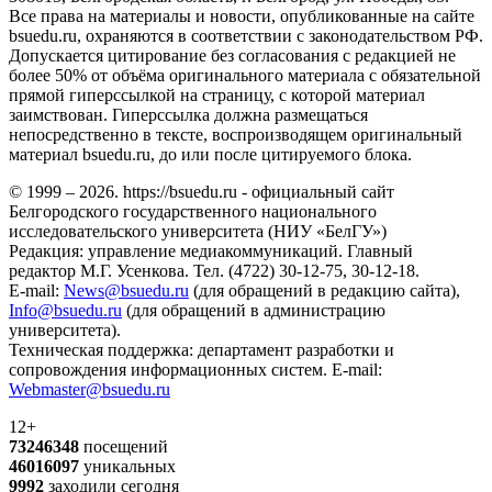
Все права на материалы и новости, опубликованные на сайте
bsuedu.ru, охраняются в соответствии с законодательством РФ.
Допускается цитирование без согласования с редакцией не
более 50% от объёма оригинального материала с обязательной
прямой гиперссылкой на страницу, с которой материал
заимствован. Гиперссылка должна размещаться
непосредственно в тексте, воспроизводящем оригинальный
материал bsuedu.ru, до или после цитируемого блока.
© 1999 – 2026. https://bsuedu.ru - официальный сайт
Белгородского государственного национального
исследовательского университета (НИУ «БелГУ»)
Редакция: управление медиакоммуникаций. Главный
редактор М.Г. Усенкова. Тел. (4722) 30-12-75, 30-12-18.
E-mail:
News@bsuedu.ru
(для обращений в редакцию сайта),
Info@bsuedu.ru
(для обращений в администрацию
университета).
Техническая поддержка: департамент разработки и
сопровождения информационных систем. E-mail:
Webmaster@bsuedu.ru
12+
73246348
посещений
46016097
уникальных
9992
заходили сегодня