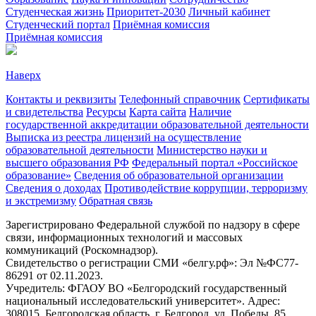
Студенческая жизнь
Приоритет-2030
Личный кабинет
Студенческий портал
Приёмная комиссия
Приёмная комиссия
Наверх
Контакты и реквизиты
Телефонный справочник
Сертификаты
и свидетельства
Ресурсы
Карта сайта
Наличие
государственной аккредитации образовательной деятельности
Выписка из реестра лицензий на осуществление
образовательной деятельности
Министерствo науки и
высшего образования РФ
Федеральный портал «Российское
образование»
Сведения об образовательной организации
Сведения о доходах
Противодействие коррупции, терроризму
и экстремизму
Обратная связь
Зарегистрировано Федеральной службой по надзору в сфере
связи, информационных технологий и массовых
коммуникаций (Роскомнадзор).
Свидетельство о регистрации СМИ «белгу.рф»: Эл №ФС77-
86291 от 02.11.2023.
Учредитель: ФГАОУ ВО «Белгородский государственный
национальный исследовательский университет». Адрес:
308015, Белгородская область, г. Белгород, ул. Победы, 85.