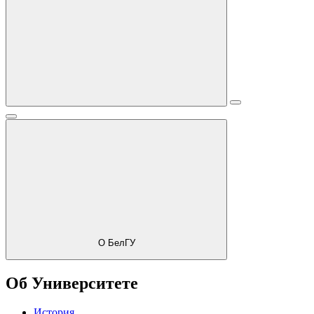
О БелГУ
Об Университете
История