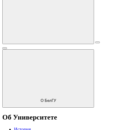
О БелГУ
Об Университете
История