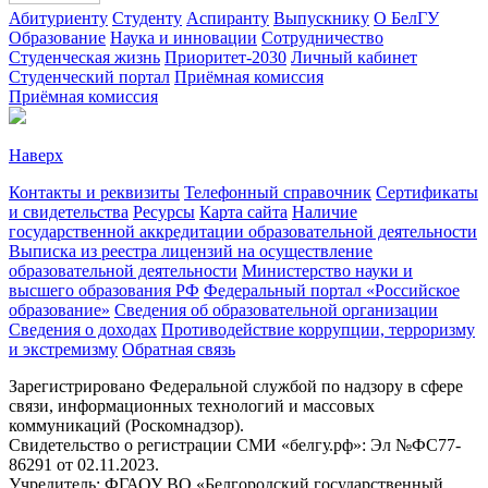
Абитуриенту
Студенту
Аспиранту
Выпускнику
О БелГУ
Образование
Наука и инновации
Сотрудничество
Студенческая жизнь
Приоритет-2030
Личный кабинет
Студенческий портал
Приёмная комиссия
Приёмная комиссия
Наверх
Контакты и реквизиты
Телефонный справочник
Сертификаты
и свидетельства
Ресурсы
Карта сайта
Наличие
государственной аккредитации образовательной деятельности
Выписка из реестра лицензий на осуществление
образовательной деятельности
Министерствo науки и
высшего образования РФ
Федеральный портал «Российское
образование»
Сведения об образовательной организации
Сведения о доходах
Противодействие коррупции, терроризму
и экстремизму
Обратная связь
Зарегистрировано Федеральной службой по надзору в сфере
связи, информационных технологий и массовых
коммуникаций (Роскомнадзор).
Свидетельство о регистрации СМИ «белгу.рф»: Эл №ФС77-
86291 от 02.11.2023.
Учредитель: ФГАОУ ВО «Белгородский государственный