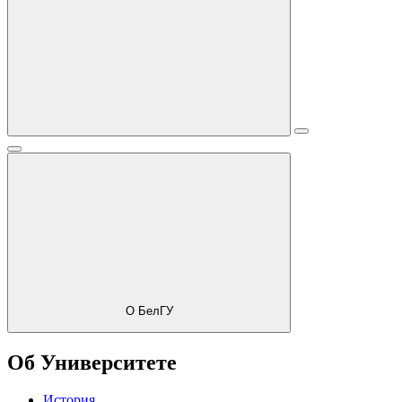
О БелГУ
Об Университете
История