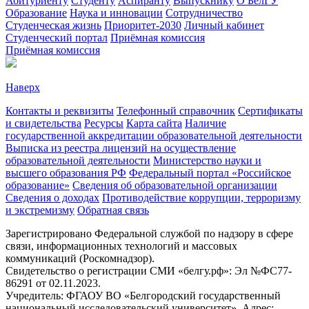
Абитуриенту
Студенту
Аспиранту
Выпускнику
О БелГУ
Образование
Наука и инновации
Сотрудничество
Студенческая жизнь
Приоритет-2030
Личный кабинет
Студенческий портал
Приёмная комиссия
Приёмная комиссия
Наверх
Контакты и реквизиты
Телефонный справочник
Сертификаты
и свидетельства
Ресурсы
Карта сайта
Наличие
государственной аккредитации образовательной деятельности
Выписка из реестра лицензий на осуществление
образовательной деятельности
Министерствo науки и
высшего образования РФ
Федеральный портал «Российское
образование»
Сведения об образовательной организации
Сведения о доходах
Противодействие коррупции, терроризму
и экстремизму
Обратная связь
Зарегистрировано Федеральной службой по надзору в сфере
связи, информационных технологий и массовых
коммуникаций (Роскомнадзор).
Свидетельство о регистрации СМИ «белгу.рф»: Эл №ФС77-
86291 от 02.11.2023.
Учредитель: ФГАОУ ВО «Белгородский государственный
национальный исследовательский университет». Адрес: