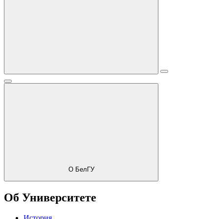
О БелГУ
Об Университете
История