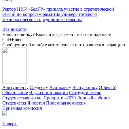
Ректор НИУ «БелГУ» приняла участие в стратегической
сессии по вопросам развития университетского
технологического предпринимательства
Все новости
Нашли ошибку? Выделите фрагмент текста и нажмите
Ctrl+Enter.
Сообщение об ошибке автоматически отправится в редакцию.
Абитуриенту
Студенту
Аспиранту
Выпускнику
О БелГУ
Образование
Наука и инновации
Сотрудничество
Студенческая жизнь
Приоритет-2030
Личный кабинет
Студенческий портал
Приёмная комиссия
Приёмная комиссия
Наверх