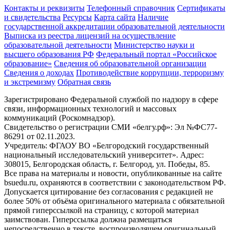
Контакты и реквизиты
Телефонный справочник
Сертификаты
и свидетельства
Ресурсы
Карта сайта
Наличие
государственной аккредитации образовательной деятельности
Выписка из реестра лицензий на осуществление
образовательной деятельности
Министерствo науки и
высшего образования РФ
Федеральный портал «Российское
образование»
Сведения об образовательной организации
Сведения о доходах
Противодействие коррупции, терроризму
и экстремизму
Обратная связь
Зарегистрировано Федеральной службой по надзору в сфере
связи, информационных технологий и массовых
коммуникаций (Роскомнадзор).
Свидетельство о регистрации СМИ «белгу.рф»: Эл №ФС77-
86291 от 02.11.2023.
Учредитель: ФГАОУ ВО «Белгородский государственный
национальный исследовательский университет». Адрес:
308015, Белгородская область, г. Белгород, ул. Победы, 85.
Все права на материалы и новости, опубликованные на сайте
bsuedu.ru, охраняются в соответствии с законодательством РФ.
Допускается цитирование без согласования с редакцией не
более 50% от объёма оригинального материала с обязательной
прямой гиперссылкой на страницу, с которой материал
заимствован. Гиперссылка должна размещаться
непосредственно в тексте, воспроизводящем оригинальный