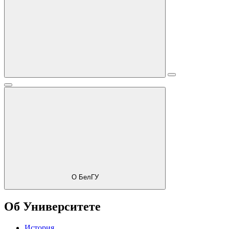
О БелГУ
Об Университете
История