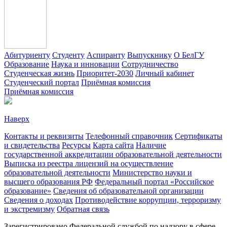
Абитуриенту
Студенту
Аспиранту
Выпускнику
О БелГУ
Образование
Наука и инновации
Сотрудничество
Студенческая жизнь
Приоритет-2030
Личный кабинет
Студенческий портал
Приёмная комиссия
Приёмная комиссия
Наверх
Контакты и реквизиты
Телефонный справочник
Сертификаты
и свидетельства
Ресурсы
Карта сайта
Наличие
государственной аккредитации образовательной деятельности
Выписка из реестра лицензий на осуществление
образовательной деятельности
Министерствo науки и
высшего образования РФ
Федеральный портал «Российское
образование»
Сведения об образовательной организации
Сведения о доходах
Противодействие коррупции, терроризму
и экстремизму
Обратная связь
Зарегистрировано Федеральной службой по надзору в сфере