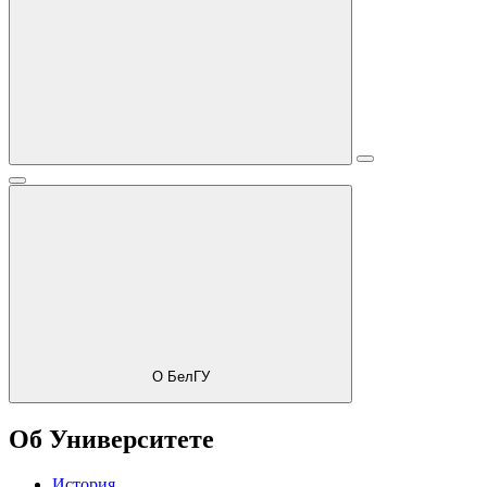
О БелГУ
Об Университете
История