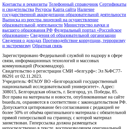
Контакты и реквизиты
Телефонный справочник
Сертификаты
и свидетельства
Ресурсы
Карта сайта
Наличие
государственной аккредитации образовательной деятельности
Выписка из реестра лицензий на осуществление
образовательной деятельности
Министерствo науки и
высшего образования РФ
Федеральный портал «Российское
образование»
Сведения об образовательной организации
Сведения о доходах
Противодействие коррупции, терроризму
и экстремизму
Обратная связь
Зарегистрировано Федеральной службой по надзору в сфере
связи, информационных технологий и массовых
коммуникаций (Роскомнадзор).
Свидетельство о регистрации СМИ «белгу.рф»: Эл №ФС77-
86291 от 02.11.2023.
Учредитель: ФГАОУ ВО «Белгородский государственный
национальный исследовательский университет». Адрес:
308015, Белгородская область, г. Белгород, ул. Победы, 85.
Все права на материалы и новости, опубликованные на сайте
bsuedu.ru, охраняются в соответствии с законодательством РФ.
Допускается цитирование без согласования с редакцией не
более 50% от объёма оригинального материала с обязательной
прямой гиперссылкой на страницу, с которой материал
заимствован. Гиперссылка должна размещаться
непосредственно в тексте, воспроизводящем оригинальный