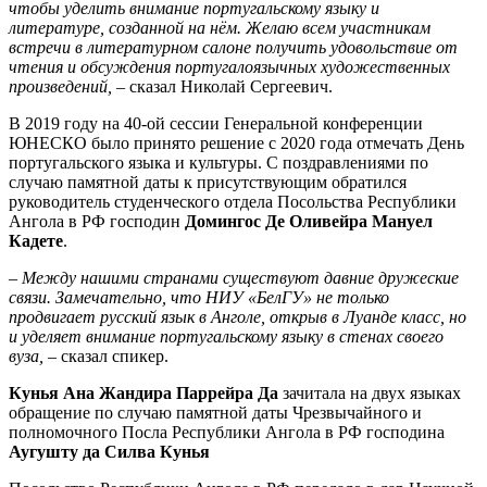
чтобы уделить внимание португальскому языку и
литературе, созданной на нём. Желаю всем участникам
встречи в литературном салоне получить удовольствие от
чтения и обсуждения португалоязычных художественных
произведений, –
сказал Николай Сергеевич.
В 2019 году на 40-ой сессии Генеральной конференции
ЮНЕСКО было принято решение с 2020 года отмечать День
португальского языка и культуры. С поздравлениями по
случаю памятной даты к присутствующим обратился
руководитель студенческого отдела Посольства Республики
Ангола в РФ господин
Домингос Де Оливейра Мануел
Кадете
.
– Между нашими странами существуют давние дружеские
связи. Замечательно, что НИУ «БелГУ» не только
продвигает русский язык в Анголе, открыв в Луанде класс, но
и уделяет внимание португальскому языку в стенах своего
вуза, –
сказал спикер.
Кунья Ана Жандира Паррейра Да
зачитала на двух языках
обращение по случаю памятной даты Чрезвычайного и
полномочного Посла Республики Ангола в РФ господина
Аугушту да Силва Кунья