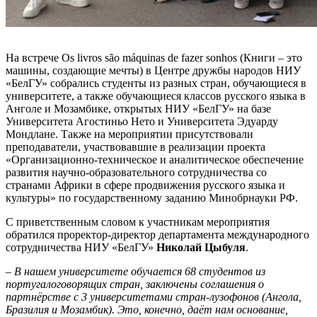
На встрече Os livros são máquinas de fazer sonhos (Книги – это
машины, создающие мечты) в Центре дружбы народов НИУ
«БелГУ» собрались студенты из разных стран, обучающиеся в
университете, а также обучающиеся классов русского языка в
Анголе и Мозамбике, открытых НИУ «БелГУ» на базе
Университета Агостиньо Нето и Университета Эдуарду
Мондлане. Также на мероприятии присутствовали
преподаватели, участвовавшие в реализации проекта
«Организационно-техническое и аналитическое обеспечение
развития научно-образовательного сотрудничества со
странами Африки в сфере продвижения русского языка и
культуры» по государственному заданию Минобрнауки РФ.
С приветственным словом к участникам мероприятия
обратился проректор-директор департамента международного
сотрудничества НИУ «БелГУ»
Николай Цыбуля
.
– В нашем университете обучается 68 студентов из
португалоговорящих стран, заключены соглашения о
партнёрстве с 3 университетами стран-лузофонов (Ангола,
Бразилия и Мозамбик). Это, конечно, даёт нам основание,