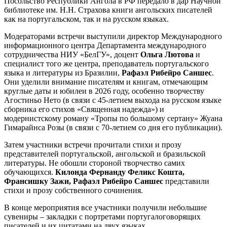
Посольство Республики Ангола в РФ передало в дар Научной
библиотеке им. Н.Н. Страхова книги ангольских писателей
как на португальском, так и на русском языках.
Модераторами встречи выступили директор Международного
информационного центра Департамента международного
сотрудничества НИУ «БелГУ», доцент
Ольга Лютова
и
специалист того же центра, преподаватель португальского
языка и литературы из Бразилии,
Рафаэл Рибейро Саншес
.
Они уделили внимание писателям и книгам, отмечающим
круглые даты и юбилеи в 2026 году, особенно творчеству
Агостиньо Нето (в связи с 45-летием выхода на русском языке
сборника его стихов «Священная надежда») и
модернистскому роману «Тропы по большому сертану» Жуана
Гимарайнса Розы (в связи с 70-летием со дня его публикации).
Затем участники встречи прочитали стихи и прозу
представителей португальской, ангольской и бразильской
литературы. Не обошли стороной творчество самих
обучающихся.
Килонда Фернанду Феликс Кошта,
Франсишку Зажи, Рафаэл Рибейро Саншес
представили
стихи и прозу собственного сочинения.
В конце мероприятия все участники получили небольшие
сувениры – закладки с портретами португалоговорящих
писателей и их цитатами на двух языках.