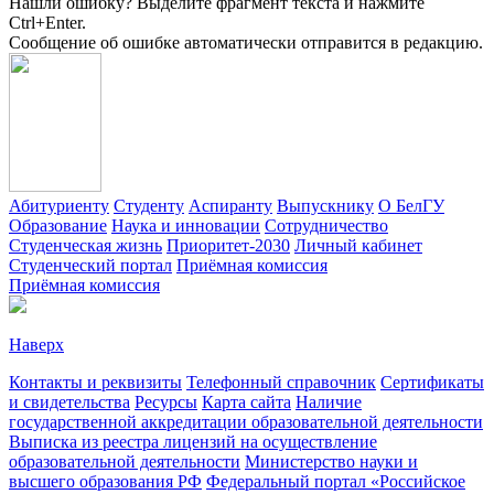
Нашли ошибку? Выделите фрагмент текста и нажмите
Ctrl+Enter.
Сообщение об ошибке автоматически отправится в редакцию.
Абитуриенту
Студенту
Аспиранту
Выпускнику
О БелГУ
Образование
Наука и инновации
Сотрудничество
Студенческая жизнь
Приоритет-2030
Личный кабинет
Студенческий портал
Приёмная комиссия
Приёмная комиссия
Наверх
Контакты и реквизиты
Телефонный справочник
Сертификаты
и свидетельства
Ресурсы
Карта сайта
Наличие
государственной аккредитации образовательной деятельности
Выписка из реестра лицензий на осуществление
образовательной деятельности
Министерствo науки и
высшего образования РФ
Федеральный портал «Российское