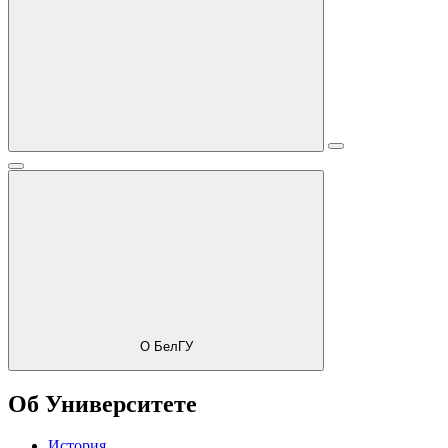
О БелГУ
Об Университете
История