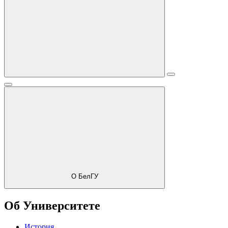
О БелГУ
Об Университете
История