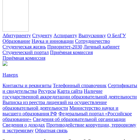
Абитуриенту
Студенту
Аспиранту
Выпускнику
О БелГУ
Образование
Наука и инновации
Сотрудничество
Студенческая жизнь
Приоритет-2030
Личный кабинет
Студенческий портал
Приёмная комиссия
Приёмная комиссия
Наверх
Контакты и реквизиты
Телефонный справочник
Сертификаты
и свидетельства
Ресурсы
Карта сайта
Наличие
государственной аккредитации образовательной деятельности
Выписка из реестра лицензий на осуществление
образовательной деятельности
Министерствo науки и
высшего образования РФ
Федеральный портал «Российское
образование»
Сведения об образовательной организации
Сведения о доходах
Противодействие коррупции, терроризму
и экстремизму
Обратная связь