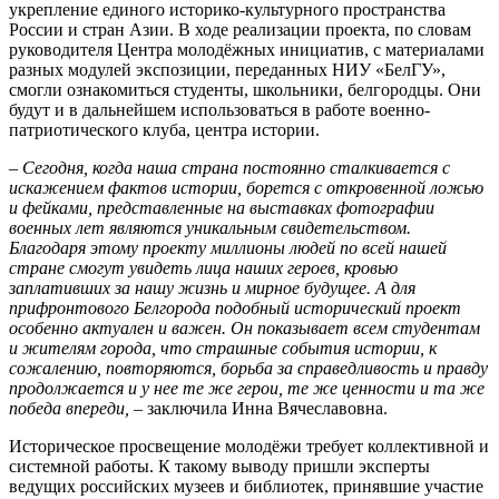
укрепление единого историко-культурного пространства
России и стран Азии. В ходе реализации проекта, по словам
руководителя Центра молодёжных инициатив, с материалами
разных модулей экспозиции, переданных НИУ «БелГУ»,
смогли ознакомиться студенты, школьники, белгородцы. Они
будут и в дальнейшем использоваться в работе военно-
патриотического клуба, центра истории.
– Сегодня, когда наша страна постоянно сталкивается с
искажением фактов истории, борется с откровенной ложью
и фейками, представленные на выставках фотографии
военных лет являются уникальным свидетельством.
Благодаря этому проекту миллионы людей по всей нашей
стране смогут увидеть лица наших героев, кровью
заплативших за нашу жизнь и мирное будущее. А для
прифронтового Белгорода подобный исторический проект
особенно актуален и важен. Он показывает всем студентам
и жителям города, что страшные события истории, к
сожалению, повторяются, борьба за справедливость и правду
продолжается и у нее те же герои, те же ценности и та же
победа впереди, –
заключила Инна Вячеславовна.
Историческое просвещение молодёжи требует коллективной и
системной работы. К такому выводу пришли эксперты
ведущих российских музеев и библиотек, принявшие участие