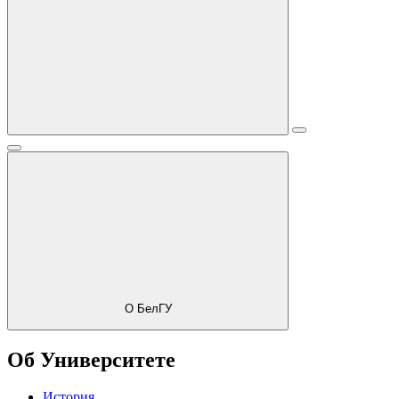
О БелГУ
Об Университете
История