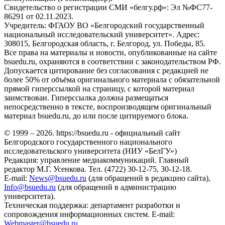
Свидетельство о регистрации СМИ «белгу.рф»: Эл №ФС77-
86291 от 02.11.2023.
Учредитель: ФГАОУ ВО «Белгородский государственный
национальный исследовательский университет». Адрес:
308015, Белгородская область, г. Белгород, ул. Победы, 85.
Все права на материалы и новости, опубликованные на сайте
bsuedu.ru, охраняются в соответствии с законодательством РФ.
Допускается цитирование без согласования с редакцией не
более 50% от объёма оригинального материала с обязательной
прямой гиперссылкой на страницу, с которой материал
заимствован. Гиперссылка должна размещаться
непосредственно в тексте, воспроизводящем оригинальный
материал bsuedu.ru, до или после цитируемого блока.
© 1999 – 2026. https://bsuedu.ru - официальный сайт
Белгородского государственного национального
исследовательского университета (НИУ «БелГУ»)
Редакция: управление медиакоммуникаций. Главный
редактор М.Г. Усенкова. Тел. (4722) 30-12-75, 30-12-18.
E-mail:
News@bsuedu.ru
(для обращений в редакцию сайта),
Info@bsuedu.ru
(для обращений в администрацию
университета).
Техническая поддержка: департамент разработки и
сопровождения информационных систем. E-mail:
Webmaster@bsuedu.ru