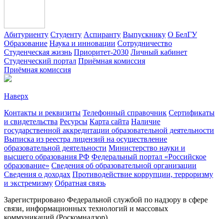
Абитуриенту
Студенту
Аспиранту
Выпускнику
О БелГУ
Образование
Наука и инновации
Сотрудничество
Студенческая жизнь
Приоритет-2030
Личный кабинет
Студенческий портал
Приёмная комиссия
Приёмная комиссия
Наверх
Контакты и реквизиты
Телефонный справочник
Сертификаты
и свидетельства
Ресурсы
Карта сайта
Наличие
государственной аккредитации образовательной деятельности
Выписка из реестра лицензий на осуществление
образовательной деятельности
Министерствo науки и
высшего образования РФ
Федеральный портал «Российское
образование»
Сведения об образовательной организации
Сведения о доходах
Противодействие коррупции, терроризму
и экстремизму
Обратная связь
Зарегистрировано Федеральной службой по надзору в сфере
связи, информационных технологий и массовых
коммуникаций (Роскомнадзор).