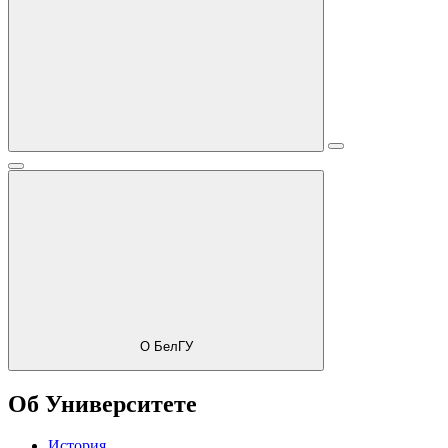
О БелГУ
Об Университете
История