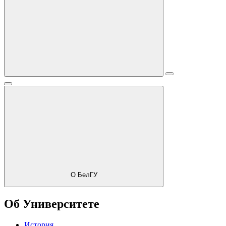
О БелГУ
Об Университете
История