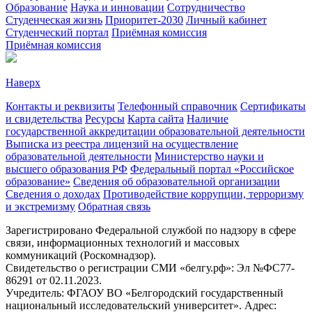
Образование
Наука и инновации
Сотрудничество
Студенческая жизнь
Приоритет-2030
Личный кабинет
Студенческий портал
Приёмная комиссия
Приёмная комиссия
Наверх
Контакты и реквизиты
Телефонный справочник
Сертификаты
и свидетельства
Ресурсы
Карта сайта
Наличие
государственной аккредитации образовательной деятельности
Выписка из реестра лицензий на осуществление
образовательной деятельности
Министерствo науки и
высшего образования РФ
Федеральный портал «Российское
образование»
Сведения об образовательной организации
Сведения о доходах
Противодействие коррупции, терроризму
и экстремизму
Обратная связь
Зарегистрировано Федеральной службой по надзору в сфере
связи, информационных технологий и массовых
коммуникаций (Роскомнадзор).
Свидетельство о регистрации СМИ «белгу.рф»: Эл №ФС77-
86291 от 02.11.2023.
Учредитель: ФГАОУ ВО «Белгородский государственный
национальный исследовательский университет». Адрес: