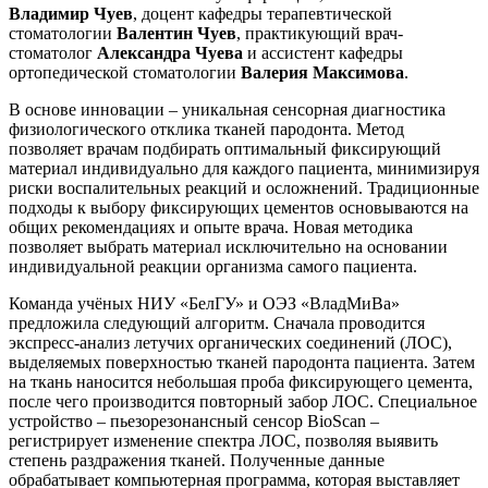
Владимир Чуев
, доцент кафедры терапевтической
стоматологии
Валентин Чуев
, практикующий врач-
стоматолог
Александра Чуева
и ассистент кафедры
ортопедической стоматологии
Валерия Максимова
.
В основе инновации – уникальная сенсорная диагностика
физиологического отклика тканей пародонта. Метод
позволяет врачам подбирать оптимальный фиксирующий
материал индивидуально для каждого пациента, минимизируя
риски воспалительных реакций и осложнений. Традиционные
подходы к выбору фиксирующих цементов основываются на
общих рекомендациях и опыте врача. Новая методика
позволяет выбрать материал исключительно на основании
индивидуальной реакции организма самого пациента.
Команда учёных НИУ «БелГУ» и ОЭЗ «ВладМиВа»
предложила следующий алгоритм. Сначала проводится
экспресс-анализ летучих органических соединений (ЛОС),
выделяемых поверхностью тканей пародонта пациента. Затем
на ткань наносится небольшая проба фиксирующего цемента,
после чего производится повторный забор ЛОС. Специальное
устройство – пьезорезонансный сенсор BioScan –
регистрирует изменение спектра ЛОС, позволяя выявить
степень раздражения тканей. Полученные данные
обрабатывает компьютерная программа, которая выставляет