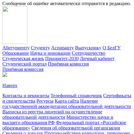
Сообщение об ошибке автоматически отправится в редакцию.
Абитуриенту
Студенту
Аспиранту
Выпускнику
О БелГУ
Образование
Наука и инновации
Сотрудничество
Студенческая жизнь
Приоритет-2030
Личный кабинет
Студенческий портал
Приёмная комиссия
Приёмная комиссия
Наверх
Контакты и реквизиты
Телефонный справочник
Сертификаты
и свидетельства
Ресурсы
Карта сайта
Наличие
государственной аккредитации образовательной деятельности
Выписка из реестра лицензий на осуществление
образовательной деятельности
Министерствo науки и
высшего образования РФ
Федеральный портал «Российское
образование»
Сведения об образовательной организации
Сведения о доходах
Противодействие коррупции, терроризму