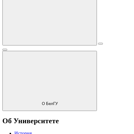
О БелГУ
Об Университете
История