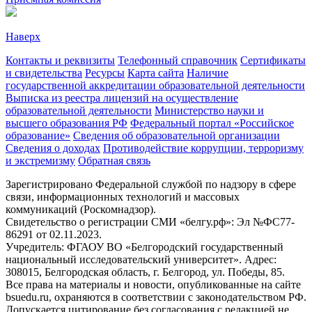
Наверх
Контакты и реквизиты
Телефонный справочник
Сертификаты
и свидетельства
Ресурсы
Карта сайта
Наличие
государственной аккредитации образовательной деятельности
Выписка из реестра лицензий на осуществление
образовательной деятельности
Министерствo науки и
высшего образования РФ
Федеральный портал «Российское
образование»
Сведения об образовательной организации
Сведения о доходах
Противодействие коррупции, терроризму
и экстремизму
Обратная связь
Зарегистрировано Федеральной службой по надзору в сфере
связи, информационных технологий и массовых
коммуникаций (Роскомнадзор).
Свидетельство о регистрации СМИ «белгу.рф»: Эл №ФС77-
86291 от 02.11.2023.
Учредитель: ФГАОУ ВО «Белгородский государственный
национальный исследовательский университет». Адрес:
308015, Белгородская область, г. Белгород, ул. Победы, 85.
Все права на материалы и новости, опубликованные на сайте
bsuedu.ru, охраняются в соответствии с законодательством РФ.
Допускается цитирование без согласования с редакцией не