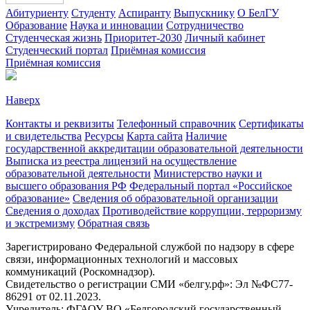
Абитуриенту
Студенту
Аспиранту
Выпускнику
О БелГУ
Образование
Наука и инновации
Сотрудничество
Студенческая жизнь
Приоритет-2030
Личный кабинет
Студенческий портал
Приёмная комиссия
Приёмная комиссия
Наверх
Контакты и реквизиты
Телефонный справочник
Сертификаты
и свидетельства
Ресурсы
Карта сайта
Наличие
государственной аккредитации образовательной деятельности
Выписка из реестра лицензий на осуществление
образовательной деятельности
Министерствo науки и
высшего образования РФ
Федеральный портал «Российское
образование»
Сведения об образовательной организации
Сведения о доходах
Противодействие коррупции, терроризму
и экстремизму
Обратная связь
Зарегистрировано Федеральной службой по надзору в сфере
связи, информационных технологий и массовых
коммуникаций (Роскомнадзор).
Свидетельство о регистрации СМИ «белгу.рф»: Эл №ФС77-
86291 от 02.11.2023.
Учредитель: ФГАОУ ВО «Белгородский государственный