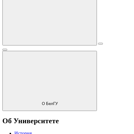
О БелГУ
Об Университете
История