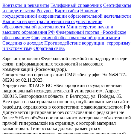
Контакты и реквизиты
Телефонный справочник
Сертификаты
и свидетельства
Ресурсы
Карта сайта
Наличие
государственной аккредитации образовательной деятельности
Выписка из реестра лицензий на осуществление
образовательной деятельности
Министерствo науки и
высшего образования РФ
Федеральный портал «Российское
образование»
Сведения об образовательной организации
Сведения о доходах
Противодействие коррупции, терроризму
и экстремизму
Обратная связь
Зарегистрировано Федеральной службой по надзору в сфере
связи, информационных технологий и массовых
коммуникаций (Роскомнадзор).
Свидетельство о регистрации СМИ «белгу.рф»: Эл №ФС77-
86291 от 02.11.2023.
Учредитель: ФГАОУ ВО «Белгородский государственный
национальный исследовательский университет». Адрес:
308015, Белгородская область, г. Белгород, ул. Победы, 85.
Все права на материалы и новости, опубликованные на сайте
bsuedu.ru, охраняются в соответствии с законодательством РФ.
Допускается цитирование без согласования с редакцией не
более 50% от объёма оригинального материала с обязательной
прямой гиперссылкой на страницу, с которой материал
заимствован. Гиперссылка должна размещаться
непосредственно в тексте, воспроизводящем оригинальный