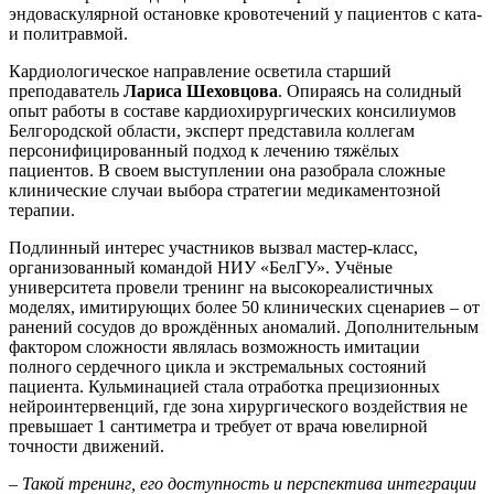
эндоваскулярной остановке кровотечений у пациентов с ката-
и политравмой.
Кардиологическое направление осветила старший
преподаватель
Лариса Шеховцова
. Опираясь на солидный
опыт работы в составе кардиохирургических консилиумов
Белгородской области, эксперт представила коллегам
персонифицированный подход к лечению тяжёлых
пациентов. В своем выступлении она разобрала сложные
клинические случаи выбора стратегии медикаментозной
терапии.
Подлинный интерес участников вызвал мастер-класс,
организованный командой НИУ «БелГУ». Учёные
университета провели тренинг на высокореалистичных
моделях, имитирующих более 50 клинических сценариев – от
ранений сосудов до врождённых аномалий. Дополнительным
фактором сложности являлась возможность имитации
полного сердечного цикла и экстремальных состояний
пациента. Кульминацией стала отработка прецизионных
нейроинтервенций, где зона хирургического воздействия не
превышает 1 сантиметра и требует от врача ювелирной
точности движений.
– Такой тренинг, его доступность и перспектива интеграции