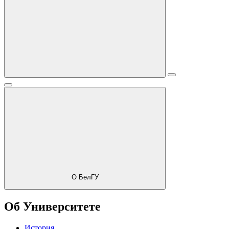
О БелГУ
Об Университете
История