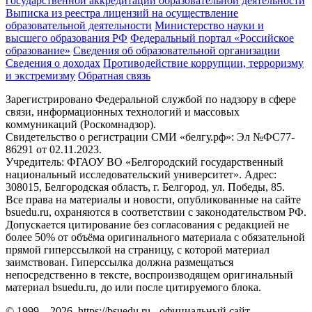
государственной аккредитации образовательной деятельности
Выписка из реестра лицензий на осуществление
образовательной деятельности
Министерствo науки и
высшего образования РФ
Федеральный портал «Российское
образование»
Сведения об образовательной организации
Сведения о доходах
Противодействие коррупции, терроризму
и экстремизму
Обратная связь
Зарегистрировано Федеральной службой по надзору в сфере
связи, информационных технологий и массовых
коммуникаций (Роскомнадзор).
Свидетельство о регистрации СМИ «белгу.рф»: Эл №ФС77-
86291 от 02.11.2023.
Учредитель: ФГАОУ ВО «Белгородский государственный
национальный исследовательский университет». Адрес:
308015, Белгородская область, г. Белгород, ул. Победы, 85.
Все права на материалы и новости, опубликованные на сайте
bsuedu.ru, охраняются в соответствии с законодательством РФ.
Допускается цитирование без согласования с редакцией не
более 50% от объёма оригинального материала с обязательной
прямой гиперссылкой на страницу, с которой материал
заимствован. Гиперссылка должна размещаться
непосредственно в тексте, воспроизводящем оригинальный
материал bsuedu.ru, до или после цитируемого блока.
© 1999 – 2026. https://bsuedu.ru - официальный сайт