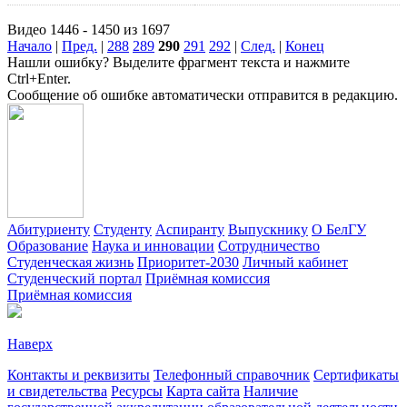
Видео 1446 - 1450 из 1697
Начало
|
Пред.
|
288
289
290
291
292
|
След.
|
Конец
Нашли ошибку? Выделите фрагмент текста и нажмите
Ctrl+Enter.
Сообщение об ошибке автоматически отправится в редакцию.
Абитуриенту
Студенту
Аспиранту
Выпускнику
О БелГУ
Образование
Наука и инновации
Сотрудничество
Студенческая жизнь
Приоритет-2030
Личный кабинет
Студенческий портал
Приёмная комиссия
Приёмная комиссия
Наверх
Контакты и реквизиты
Телефонный справочник
Сертификаты
и свидетельства
Ресурсы
Карта сайта
Наличие