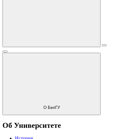
О БелГУ
Об Университете
История