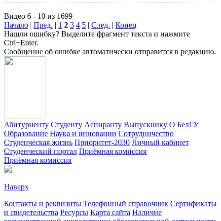
Видео 6 - 10 из 1699
Начало
|
Пред.
|
1
2
3
4
5
|
След.
|
Конец
Нашли ошибку? Выделите фрагмент текста и нажмите
Ctrl+Enter.
Сообщение об ошибке автоматически отправится в редакцию.
Абитуриенту
Студенту
Аспиранту
Выпускнику
О БелГУ
Образование
Наука и инновации
Сотрудничество
Студенческая жизнь
Приоритет-2030
Личный кабинет
Студенческий портал
Приёмная комиссия
Приёмная комиссия
Наверх
Контакты и реквизиты
Телефонный справочник
Сертификаты
и свидетельства
Ресурсы
Карта сайта
Наличие