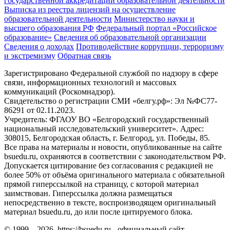
государственной аккредитации образовательной деятельности
Выписка из реестра лицензий на осуществление
образовательной деятельности
Министерствo науки и
высшего образования РФ
Федеральный портал «Российское
образование»
Сведения об образовательной организации
Сведения о доходах
Противодействие коррупции, терроризму
и экстремизму
Обратная связь
Зарегистрировано Федеральной службой по надзору в сфере
связи, информационных технологий и массовых
коммуникаций (Роскомнадзор).
Свидетельство о регистрации СМИ «белгу.рф»: Эл №ФС77-
86291 от 02.11.2023.
Учредитель: ФГАОУ ВО «Белгородский государственный
национальный исследовательский университет». Адрес:
308015, Белгородская область, г. Белгород, ул. Победы, 85.
Все права на материалы и новости, опубликованные на сайте
bsuedu.ru, охраняются в соответствии с законодательством РФ.
Допускается цитирование без согласования с редакцией не
более 50% от объёма оригинального материала с обязательной
прямой гиперссылкой на страницу, с которой материал
заимствован. Гиперссылка должна размещаться
непосредственно в тексте, воспроизводящем оригинальный
материал bsuedu.ru, до или после цитируемого блока.
© 1999 – 2026. https://bsuedu.ru - официальный сайт