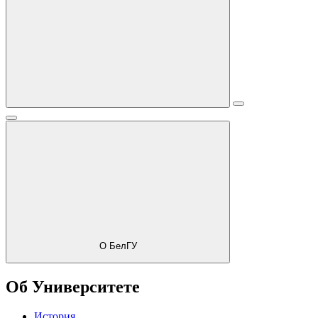
О БелГУ
Об Университете
История