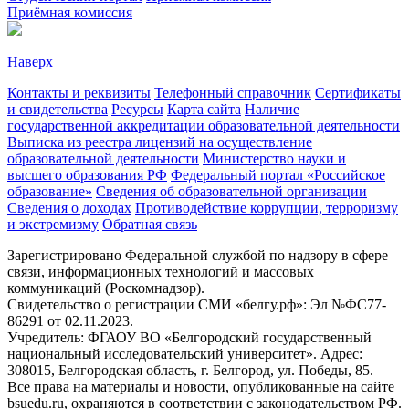
Приёмная комиссия
Наверх
Контакты и реквизиты
Телефонный справочник
Сертификаты
и свидетельства
Ресурсы
Карта сайта
Наличие
государственной аккредитации образовательной деятельности
Выписка из реестра лицензий на осуществление
образовательной деятельности
Министерствo науки и
высшего образования РФ
Федеральный портал «Российское
образование»
Сведения об образовательной организации
Сведения о доходах
Противодействие коррупции, терроризму
и экстремизму
Обратная связь
Зарегистрировано Федеральной службой по надзору в сфере
связи, информационных технологий и массовых
коммуникаций (Роскомнадзор).
Свидетельство о регистрации СМИ «белгу.рф»: Эл №ФС77-
86291 от 02.11.2023.
Учредитель: ФГАОУ ВО «Белгородский государственный
национальный исследовательский университет». Адрес:
308015, Белгородская область, г. Белгород, ул. Победы, 85.
Все права на материалы и новости, опубликованные на сайте
bsuedu.ru, охраняются в соответствии с законодательством РФ.