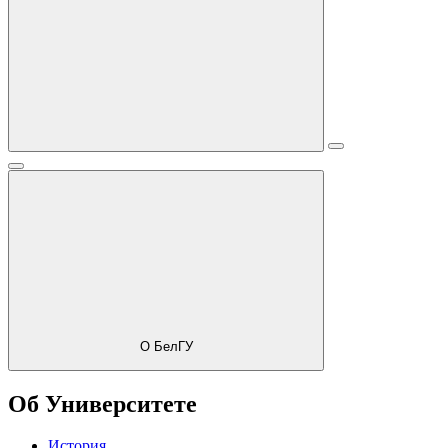
О БелГУ
Об Университете
История