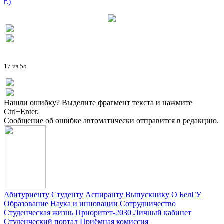
г.)
17 из 55
Нашли ошибку? Выделите фрагмент текста и нажмите
Ctrl+Enter.
Сообщение об ошибке автоматически отправится в редакцию.
Абитуриенту
Студенту
Аспиранту
Выпускнику
О БелГУ
Образование
Наука и инновации
Сотрудничество
Студенческая жизнь
Приоритет-2030
Личный кабинет
Студенческий портал
Приёмная комиссия