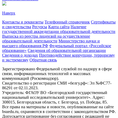
Наверх
Контакты и реквизиты
Телефонный справочник
Сертификаты
и свидетельства
Ресурсы
Карта сайта
Наличие
государственной аккредитации образовательной деятельности
Выписка из реестра лицензий на осуществление
образовательной деятельности
Министерствo науки и
высшего образования РФ
Федеральный портал «Российское
образование»
Сведения об образовательной организации
Сведения о доходах
Противодействие коррупции, терроризму
и экстремизму
Обратная связь
Зарегистрировано Федеральной службой по надзору в сфере
связи, информационных технологий и массовых
коммуникаций (Роскомнадзор).
Свидетельство о регистрации СМИ «белгу.рф»: Эл №ФС77-
86291 от 02.11.2023.
Учредитель: ФГАОУ ВО «Белгородский государственный
национальный исследовательский университет». Адрес:
308015, Белгородская область, г. Белгород, ул. Победы, 85.
Все права на материалы и новости, опубликованные на сайте
bsuedu.ru, охраняются в соответствии с законодательством РФ.
Допускается цитирование без согласования с редакцией не