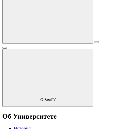
О БелГУ
Об Университете
История