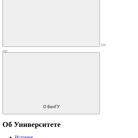
О БелГУ
Об Университете
История