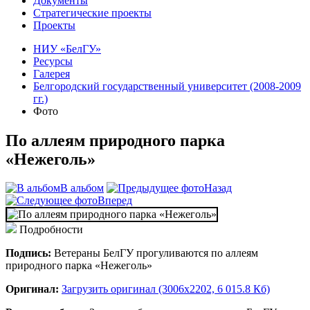
Документы
Стратегические проекты
Проекты
НИУ «БелГУ»
Ресурсы
Галерея
Белгородский государственный университет (2008-2009
гг.)
Фото
По аллеям природного парка
«Нежеголь»
В альбом
Назад
Вперед
Подробности
Подпись:
Ветераны БелГУ прогуливаются по аллеям
природного парка «Нежеголь»
Оригинал:
Загрузить оригинал (3006x2202, 6 015.8 Кб)