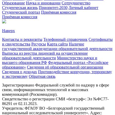
Образование
Наука и инновации
Сотрудничество
Студенческая жизнь
Приоритет-2030
Личный кабинет
Студенческий портал
Приёмная комиссия
Приёмная комиссия
Наверх
Контакты и реквизиты
Телефонный справочник
Сертификаты
и свидетельства
Ресурсы
Карта сайта
Наличие
государственной аккредитации образовательной деятельности
Выписка из реестра лицензий на осуществление
образовательной деятельности
Министерствo науки и
высшего образования РФ
Федеральный портал «Российское
образование»
Сведения об образовательной организации
Сведения о доходах
Противодействие коррупции, терроризму
и экстремизму
Обратная связь
Зарегистрировано Федеральной службой по надзору в сфере
связи, информационных технологий и массовых
коммуникаций (Роскомнадзор).
Свидетельство о регистрации СМИ «белгу.рф»: Эл №ФС77-
86291 от 02.11.2023.
Учредитель: ФГАОУ ВО «Белгородский государственный
национальный исследовательский университет». Адрес: